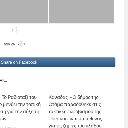
«
‹
από
26
›
»
Share on Facebook
...
 Το Ραδιοταξί του
0
Καναδάς: «Ο δήμος της
0
ο μηνύει την τοπική
Οτάβα παραδόθηκε στις
ση για την αύξηση
τακτικές εκφοβισμού της
ιών
Uber και είναι υπεύθυνος
για τις ζημίες του κλάδου