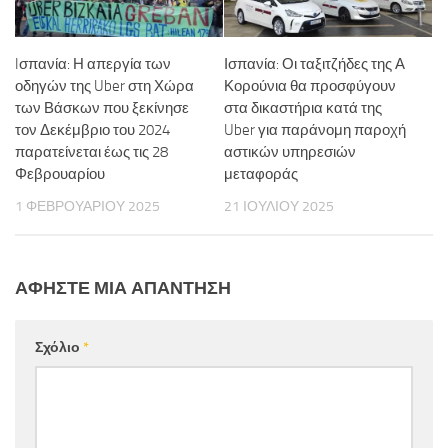
Iσπανία: Η απεργία των
Ισπανία: Οι ταξιτζήδες της Α
οδηγών της Uber στη Χώρα
Κορούνια θα προσφύγουν
των Βάσκων που ξεκίνησε
στα δικαστήρια κατά της
τον Δεκέμβριο του 2024
Uber για παράνομη παροχή
παρατείνεται έως τις 28
αστικών υπηρεσιών
Φεβρουαρίου
μεταφοράς
1 ΦΕΒΡΟΥΑΡΊΟΥ 2025
21 ΙΟΥΛΊΟΥ 2025
ΑΦΉΣΤΕ ΜΙΑ ΑΠΆΝΤΗΣΗ
Σχόλιο
*