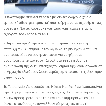
Η πλατφόρμα συνδέει πελάτες με ιδιώτες οδηγούς χωρίς
εμπορική άδεια, μια πρακτική που -σύμφωνα με τις ρυθμιστικές
αρχές της Νότιας Κορέας- είναι παράνομη και έχει επίσης
εξοργίσει τον κλάδο των ταξί.
«Παραμένουμε δεσμευμένοι να συνεργαστούμε για την
επίτευξη συμβιβασμού με τον δήμο και τη βιομηχανία ταξί και
ανυπομονούμε να συνεργαστούμε για να φέρουμε
ρυθμιζόμενες επιλογές στη Σεούλ», ανέφερε η Uber σε
ανακοίνωσή της. Αξιωματούχος του δήμου της Σεούλ δήλωσε ότι
οι Αρχές θα εξετάσουν λεπτομερώς την απόφαση της Uber πριν
απαντήσουν.
Το Υπουργείο Μεταφορών της Νότιας Κορέας έχει δεσμευτεί για
την πλήρη απαγόρευση λειτουργίας της Uber, ενώ ο δήμος της
Σεούλ προσφέρει αμοιβή έως και 1 εκατομμύριο γουόν (910
δολάρια) σε όσους καταγγέλλουν οδηγούς ιδιωτικών ή