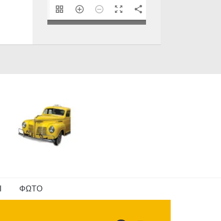
1/40
Ι
ΦΩΤΟ