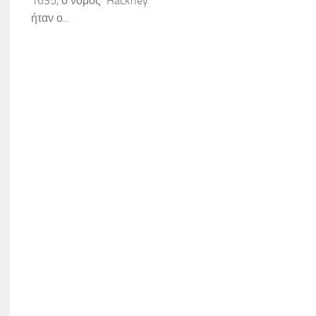
1635, ο νόμος Hackney
ήταν ο...