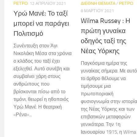
ΡΕΤΡΟ
12 ΑΠΡΙΛΊΟΥ 2021
ΔΙΕΘΝΗ ΘΕΜΑΤΑ
/
ΡΕΤΡΟ
8 ΜΑΡΤΊΟΥ 2021
Υρώ Μανέ: Το ταξί
Wilma Russey : Η
μπορεί να παράγει
πρώτη γυναίκα
Πολιτισμό
οδηγός ταξί της
Συνέντευξη στον Άγι
Νέας Υόρκης
Νικολάκη Μέσα στα χρόνια
ο κλάδος του ταξί έχει
Παγκόσμια ημέρα της
εξελιχθεί. Αυτό συνέβη και
γυναίκας σήμερα. Με αυτό
συμβαίνει χάρη στους
το άρθρο θέλουμε να
ανθρώπους που
τιμήσουμε μια
βρίσκονται πίσω από το
πρωτοποριακή
τιμόνι, θεωρεί η ηθοποιός
φυσιογνωμία στην ιστορί
Υρώ Μανέ. Η θεατρική
της Νέας Υόρκης και των
«Ρένα»...
επιβατικών μεταφορών
γενικότερα. Την 1η
Ιανουαρίου 1915, η Wilma