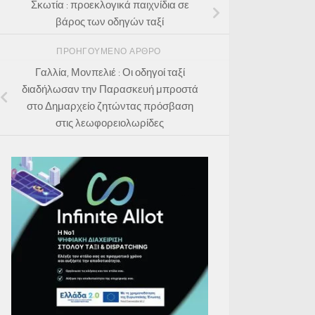
Σκωτία : προεκλογικά παιχνίδια σε
βάρος των οδηγών ταξί
ΠΡΟΗΓΟΎΜΕΝΟ ΆΡΘΡΟ
Γαλλία, Μονπελιέ : Οι οδηγοί ταξί
διαδήλωσαν την Παρασκευή μπροστά
στο Δημαρχείο ζητώντας πρόσβαση
στις λεωφορειολωρίδες