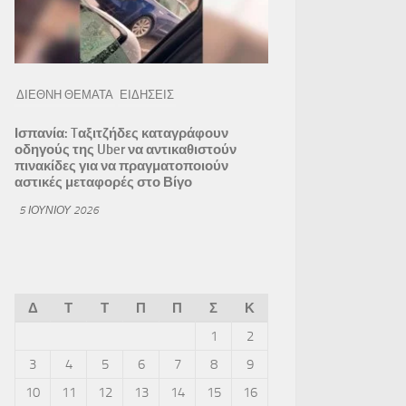
ΔΙΕΘΝΗ ΘΕΜΑΤΑ
ΕΙΔΗΣΕΙΣ
Ισπανία: Tαξιτζήδες καταγράφουν
οδηγούς της Uber να αντικαθιστούν
πινακίδες για να πραγματοποιούν
αστικές μεταφορές στο Βίγο
5 ΙΟΥΝΊΟΥ 2026
Δ
Τ
Τ
Π
Π
Σ
Κ
1
2
3
4
5
6
7
8
9
10
11
12
13
14
15
16