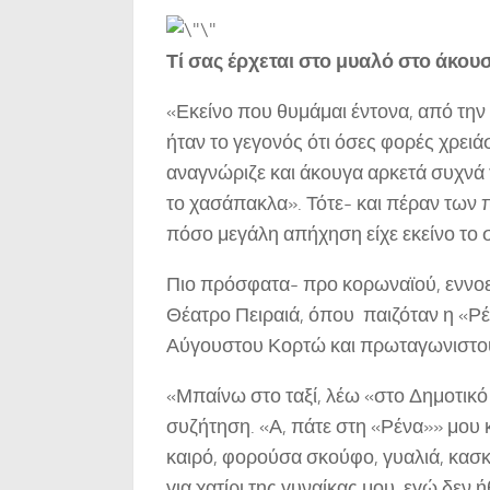
Τί σας έρχεται στο μυαλό στο άκουσ
«Εκείνο που θυμάμαι έντονα, από τη
ήταν το γεγονός ότι όσες φορές χρειά
αναγνώριζε και άκουγα αρκετά συχνά
το χασάπακλα». Τότε- και πέραν των
πόσο μεγάλη απήχηση είχε εκείνο το σ
Πιο πρόσφατα- προ κορωναϊού, εννοείτ
Θέατρο Πειραιά, όπου παιζόταν η «Ρέ
Αύγουστου Κορτώ και πρωταγωνιστούσ
«Μπαίνω στο ταξί, λέω «στο Δημοτικό
συζήτηση. «Α, πάτε στη «Ρένα»» μου κ
καιρό, φορούσα σκούφο, γυαλιά, κασ
για χατίρι της γυναίκας μου, εγώ δεν 