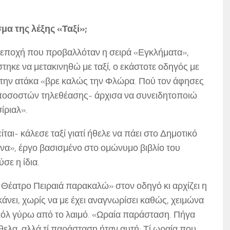
μα της λέξης «Ταξί»;
ν εποχή που προβαλλόταν η σειρά «Εγκλήματα»,
στηκε να μετακινηθώ με ταξί, ο εκάστοτε οδηγός με
 την ατάκα «βρε καλώς την Φλώρα. Πού τον άφησες
 ποσοστών τηλεθέασης- άρχισα να συνειδητοποιώ
ίριαλ».
αι- κάλεσε ταξί γιατί ήθελε να πάει στο Δημοτικό
να», έργο βασισμένο στο ομώνυμο βιβλίο του
ε η ίδια.
 Θέατρο Πειραιά παρακαλώ» στον οδηγό κι αρχίζει η
άνει, χωρίς να με έχει αναγνωρίσει καθώς, χειμώνα
κόλ γύρω από το λαιμό. «Ωραία παράσταση. Πήγα
ήθελα, αλλά τί παράσταση ήταν αυτή; Τί ωραία που