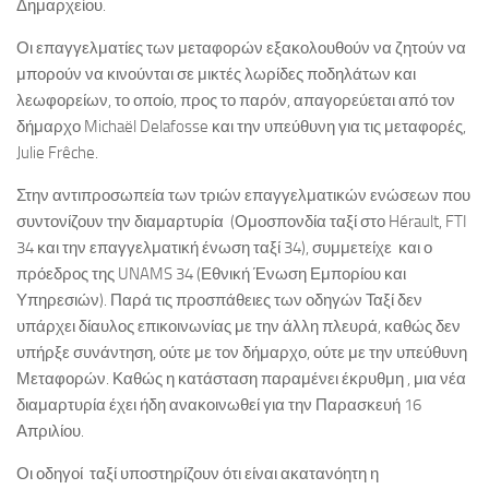
Δημαρχείου.
Οι επαγγελματίες των μεταφορών εξακολουθούν να ζητούν να
μπορούν να κινούνται σε μικτές λωρίδες ποδηλάτων και
λεωφορείων, το οποίο, προς το παρόν, απαγορεύεται από τον
δήμαρχο Michaël Delafosse και την υπεύθυνη για τις μεταφορές,
Julie Frêche.
Στην αντιπροσωπεία των τριών επαγγελματικών ενώσεων που
συντονίζουν την διαμαρτυρία (Ομοσπονδία ταξί στο Hérault, FTI
34 και την επαγγελματική ένωση ταξί 34), συμμετείχε και ο
πρόεδρος της UNAMS 34 (Εθνική Ένωση Εμπορίου και
Υπηρεσιών). Παρά τις προσπάθειες των οδηγών Ταξί δεν
υπάρχει δίαυλος επικοινωνίας με την άλλη πλευρά, καθώς δεν
υπήρξε συνάντηση, ούτε με τον δήμαρχο, ούτε με την υπεύθυνη
Μεταφορών. Καθώς η κατάσταση παραμένει έκρυθμη , μια νέα
διαμαρτυρία έχει ήδη ανακοινωθεί για την Παρασκευή 16
Απριλίου.
Οι οδηγοί ταξί υποστηρίζουν ότι είναι ακατανόητη η