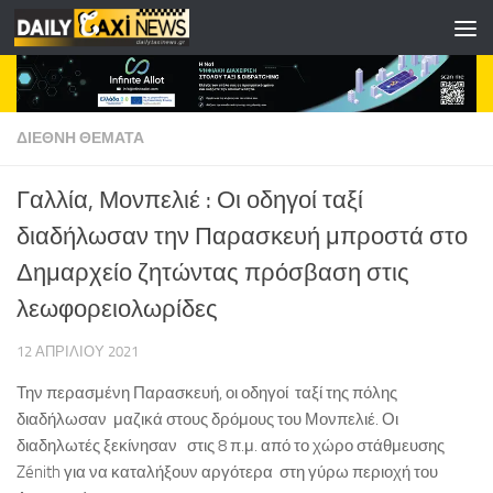
Skip to content
ΔΙΕΘΝΗ ΘΕΜΑΤΑ
Γαλλία, Μονπελιέ : Οι οδηγοί ταξί
διαδήλωσαν την Παρασκευή μπροστά στο
Δημαρχείο ζητώντας πρόσβαση στις
λεωφορειολωρίδες
12 ΑΠΡΙΛΊΟΥ 2021
Την περασμένη Παρασκευή, οι οδηγοί ταξί της πόλης
διαδήλωσαν μαζικά στους δρόμους του Μονπελιέ. Οι
διαδηλωτές ξεκίνησαν στις 8 π.μ. από το χώρο στάθμευσης
Zénith για να καταλήξουν αργότερα στη γύρω περιοχή του