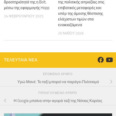
δραστηριότητά της η Bolt,
της πολιτικής απραξίας στις
μέσω της εφαρμογής Hopp
επιβατικές μεταφορές και
υπέρ της άμεσης θέσπισης
24 ΦΕΒΡΟΥΑΡΊΟΥ 2025
ελάχιστων τιμών στα
ενοικιαζόμενα
25 ΜΑΪ́ΟΥ 2026
ΤΕΛΕΥΤΑΙΑ ΝΕΑ
ΕΠΌΜΕΝΟ ΆΡΘΡΟ
Υρώ Μανέ: Το ταξί μπορεί να παράγει Πολιτισμό
ΠΡΟΗΓΟΎΜΕΝΟ ΆΡΘΡΟ
Η Google μπαίνει στην αγορά ταξί της Νότιας Κορέας