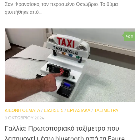
Σαν Φρανσίσκο, τον περασμένο Οκτώβριο. Το θύμα
χτυπήθηκε από...
0
ΔΙΕΘΝΗ ΘΕΜΑΤΑ
/
ΕΙΔΗΣΕΙΣ
/
ΕΡΓΑΣΙΑΚΑ
/
ΤΑΞΙΜΕΤΡΑ
9 ΟΚΤΩΒΡΊΟΥ 2024
Γαλλία: Πρωτοποριακό ταξίμετρο που
λειτουργεί μέσω bluetooth από τη Faure