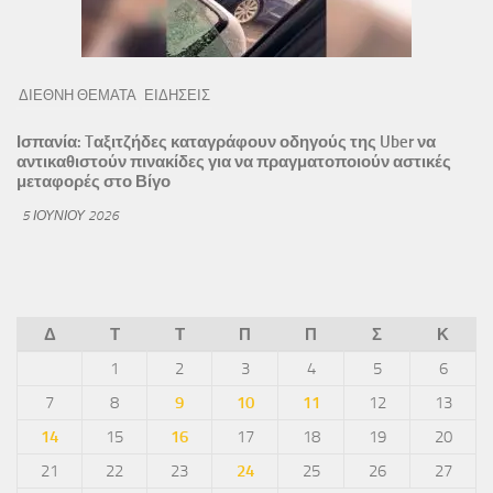
ΔΙΕΘΝΗ ΘΕΜΑΤΑ
ΕΙΔΗΣΕΙΣ
Ισπανία: Tαξιτζήδες καταγράφουν οδηγούς της Uber να
αντικαθιστούν πινακίδες για να πραγματοποιούν αστικές
μεταφορές στο Βίγο
5 ΙΟΥΝΊΟΥ 2026
Δ
Τ
Τ
Π
Π
Σ
Κ
1
2
3
4
5
6
7
8
9
10
11
12
13
14
15
16
17
18
19
20
21
22
23
24
25
26
27