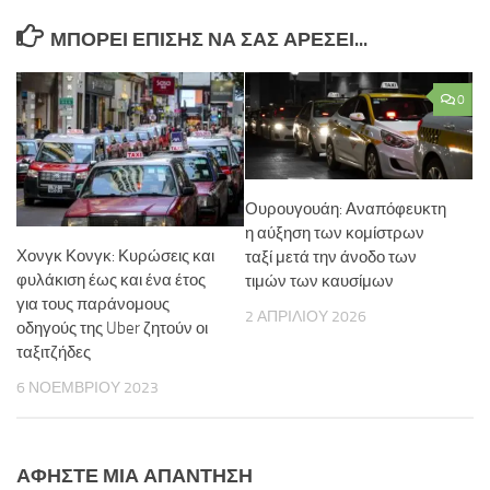
ΜΠΟΡΕΊ ΕΠΊΣΗΣ ΝΑ ΣΑΣ ΑΡΈΣΕΙ...
0
Ουρουγουάη: Αναπόφευκτη
η αύξηση των κομίστρων
Χονγκ Κονγκ: Κυρώσεις και
ταξί μετά την άνοδο των
φυλάκιση έως και ένα έτος
τιμών των καυσίμων
για τους παράνομους
2 ΑΠΡΙΛΊΟΥ 2026
οδηγούς της Uber ζητούν οι
ταξιτζήδες
6 ΝΟΕΜΒΡΊΟΥ 2023
ΑΦΉΣΤΕ ΜΙΑ ΑΠΆΝΤΗΣΗ