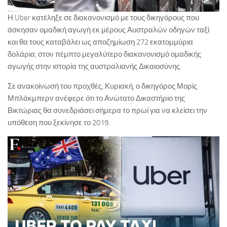
Η Uber κατέληξε σε διακανονισμό με τους δικηγόρους που
άσκησαν ομαδική αγωγή εκ μέρους Αυστραλών οδηγών ταξί
και θα τους καταβάλει ως αποζημίωση 272 εκατομμύρια
δολάρια, στον πέμπτο μεγαλύτερο διακανονισμό ομαδικής
αγωγής στην ιστορία της αυστραλιανής Δικαιοσύνης.
Σε ανακοίνωσή του προχθές, Κυριακή, ο δικηγόρος Μορίς
Μπλάκμπερν ανέφερε ότι το Ανώτατο Δικαστήριο της
Βικτώριας θα συνεδριάσει σήμερα το πρωί για να κλείσει την
υπόθεση που ξεκίνησε το 2019.