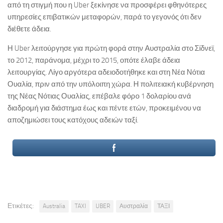
από τη στιγμή που η Uber ξεκίνησε να προσφέρει φθηνότερες
υπηρεσίες επιβατικών μεταφορών, παρά το γεγονός ότι δεν
διέθετε άδεια.
Η Uber λειτούργησε για πρώτη φορά στην Αυστραλία στο Σίδνεϊ,
το 2012, παράνομα, μέχρι το 2015, οπότε έλαβε άδεια
λειτουργίας. Λίγο αργότερα αδειοδοτήθηκε και στη Νέα Νότια
Ουαλία, πριν από την υπόλοιπη χώρα. Η πολιτειακή κυβέρνηση
της Νέας Νότιας Ουαλίας, επέβαλε φόρο 1 δολαρίου ανά
διαδρομή για διάστημα έως και πέντε ετών, προκειμένου να
αποζημιώσει τους κατόχους αδειών ταξί.
Ετικέτες:
Australia
TAXI
UBER
Αυστραλία
ΤΑΞΙ