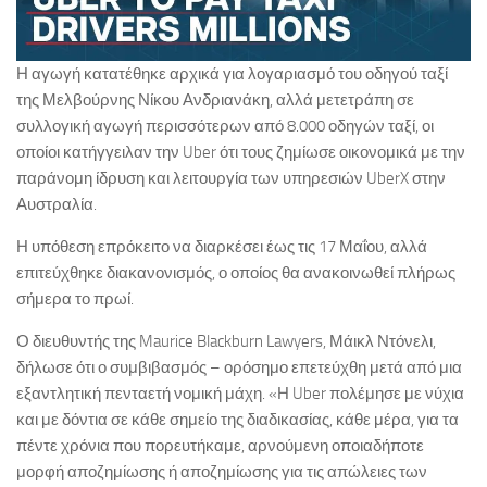
Η αγωγή κατατέθηκε αρχικά για λογαριασμό του οδηγού ταξί
της Μελβούρνης Νίκου Ανδριανάκη, αλλά μετετράπη σε
συλλογική αγωγή περισσότερων από 8.000 οδηγών ταξί, οι
οποίοι κατήγγειλαν την Uber ότι τους ζημίωσε οικονομικά με την
παράνομη ίδρυση και λειτουργία των υπηρεσιών UberX στην
Αυστραλία.
Η υπόθεση επρόκειτο να διαρκέσει έως τις 17 Μαΐου, αλλά
επιτεύχθηκε διακανονισμός, ο οποίος θα ανακοινωθεί πλήρως
σήμερα το πρωί.
Ο διευθυντής της Maurice Blackburn Lawyers, Μάικλ Ντόνελι,
δήλωσε ότι ο συμβιβασμός – ορόσημο επετεύχθη μετά από μια
εξαντλητική πενταετή νομική μάχη. «Η Uber πολέμησε με νύχια
και με δόντια σε κάθε σημείο της διαδικασίας, κάθε μέρα, για τα
πέντε χρόνια που πορευτήκαμε, αρνούμενη οποιαδήποτε
μορφή αποζημίωσης ή αποζημίωσης για τις απώλειες των