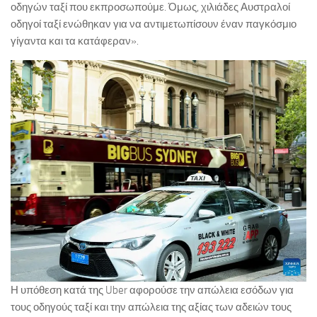
οδηγών ταξί που εκπροσωπούμε. Όμως, χιλιάδες Αυστραλοί
οδηγοί ταξί ενώθηκαν για να αντιμετωπίσουν έναν παγκόσμιο
γίγαντα και τα κατάφεραν».
Η υπόθεση κατά της Uber αφορούσε την απώλεια εσόδων για
τους οδηγούς ταξί και την απώλεια της αξίας των αδειών τους