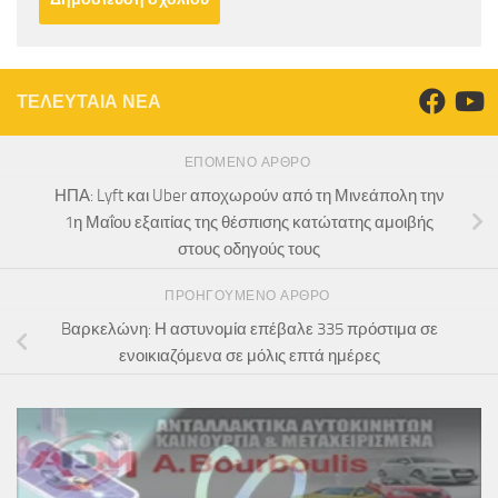
ΤΕΛΕΥΤΑΙΑ ΝΕΑ
ΕΠΌΜΕΝΟ ΆΡΘΡΟ
ΗΠΑ: Lyft και Uber αποχωρούν από τη Μινεάπολη την
1η Μαΐου εξαιτίας της θέσπισης κατώτατης αμοιβής
στους οδηγούς τους
ΠΡΟΗΓΟΎΜΕΝΟ ΆΡΘΡΟ
Bαρκελώνη: Η αστυνομία επέβαλε 335 πρόστιμα σε
ενοικιαζόμενα σε μόλις επτά ημέρες