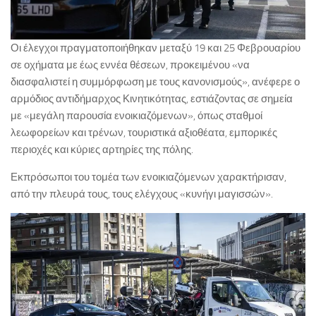
Οι έλεγχοι πραγματοποιήθηκαν μεταξύ 19 και 25 Φεβρουαρίου
σε οχήματα με έως εννέα θέσεων, προκειμένου «να
διασφαλιστεί η συμμόρφωση με τους κανονισμούς», ανέφερε ο
αρμόδιος αντιδήμαρχος Κινητικότητας, εστιάζοντας σε σημεία
με «μεγάλη παρουσία ενοικιαζόμενων», όπως σταθμοί
λεωφορείων και τρένων, τουριστικά αξιοθέατα, εμπορικές
περιοχές και κύριες αρτηρίες της πόλης.
Εκπρόσωποι του τομέα των ενοικιαζόμενων χαρακτήρισαν,
από την πλευρά τους, τους ελέγχους «κυνήγι μαγισσών».