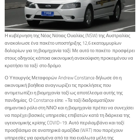
Η κυβέρνηση της Νέας Νότιας Ουαλίας (NSW) της Αυστραλίας
ανακοίνωσε ένα πακέτο υποστήριξης 12,6 εκατομμυρίων
δολαρίων για τη βιομηχανία ταξί. Με αυτό το πακέτο προσφέρει
στους οδηγούς κάποια οικονομική ανακούφιση προκειμένου να
κρατήσει τα ταξί στο δρόμο.
Ο Υπουργός Μεταφορών Andrew Constance δήλωσε ότι η
οικονομική βοήθεια αναγνωρίζει τις προκλήσεις που
αντιμετωπίζει η βιομηχανία ταξί ως αποτέλεσμα αυτής της
πανδημίας. Ο Constance είπε: «Τα ταξί διαδραματίζουν
σημαντικό ρόλο στη ΝΝΟ και η βιομηχανία πρέπει να συνεχίσει
να παρέχει βασικές υπηρεσίες επιβατών κατά τη διάρκεια της
υγειονομικής κρίσης COVID-19. Αυτό περιλαμβάνει και ταξί
προσβάσιμα σε αναπηρικά αμαξίδια (WAT) που παρέχουν
υπηρεσίες για ορισμένα από τα πιο ευάλωτα μέλη της