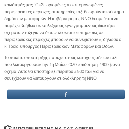
κοινότητάς μας. \” «Σε ορισμένες πιο απομονωμένες
περιφερειακές περιοχές, οι υπηρεσίες ταξί θεωρούνται σύστημα
δημόσιων μεταφορών. Η κυβέρνηση της ΝΝΟ δεσμεύεται να
παρέχει βοήθεια σε επιλέξιμους εγγεγραμμένους ιδιοκτήτες
οχημάτων ταξί για να διασφαλίσει ότι οι υπηρεσίες σε
περιφερειακές περιοχές μπορούν να συνεχιστούν », δήλωσε ο
κ. Toole υπουργός Περιφερειακών Μεταφορών και Οδών.
Το πακέτο υποστήριξης παρέχει στους κατόχους αδειών ταξί
που λειτουργούσαν την 1η Μαΐου 2020 επιδότηση 2.900 $ ανά
όχημα. Αυτό θα υποστηρίξει περίπου 3.500 ταξί για να
συνεχίσουν να λειτουργούν σε ολόκληρη τη ΝΝΟ.
ΜΠΟΡΕΊ ΕΠΊΣΗΣ ΝΑ ΣΑΣ ΑΡΈΣΕΙ...