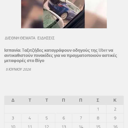
ΔΙΕΘΝΗ ΘΕΜΑΤΑ
ΕΙΔΗΣΕΙΣ
Ισπανία: Tαξιτζήδες καταγράφουν οδηγούς της Uber να
αντικαθιστούν πινακίδες για να πραγματοποιούν αστικές
μεταφορές στο Βίγο
5 ΙΟΥΝΊΟΥ 2026
Δ
Τ
Τ
Π
Π
Σ
Κ
1
2
3
4
5
6
7
8
9
10
11
12
13
14
15
16