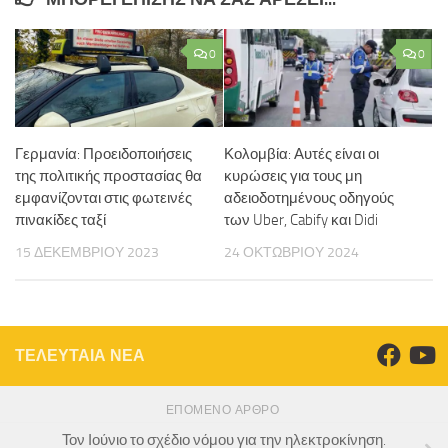
0
0
Γερμανία: Προειδοποιήσεις
Κολομβία: Αυτές είναι οι
της πολιτικής προστασίας θα
κυρώσεις για τους μη
εμφανίζονται στις φωτεινές
αδειοδοτημένους οδηγούς
πινακίδες ταξί
των Uber, Cabify και Didi
15 ΔΕΚΕΜΒΡΊΟΥ 2023
24 ΟΚΤΩΒΡΊΟΥ 2024
ΤΕΛΕΥΤΑΙΑ ΝΕΑ
ΕΠΌΜΕΝΟ ΆΡΘΡΟ
Τον Ιούνιο το σχέδιο νόμου για την ηλεκτροκίνηση.