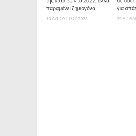
της κατά 32% το 2022, αλλά
σε Uber,
παραμένει ζημιογόνα
για απά
10 ΑΥΓΟΎΣΤΟΥ 2023
20 ΑΠΡΙΛ