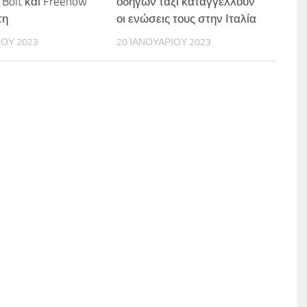
 Bolt και Freenow
οδηγών ταξί καταγγέλλουν
τη
οι ενώσεις τους στην Ιταλία
ΊΟΥ 2023
20 ΙΑΝΟΥΑΡΊΟΥ 2023