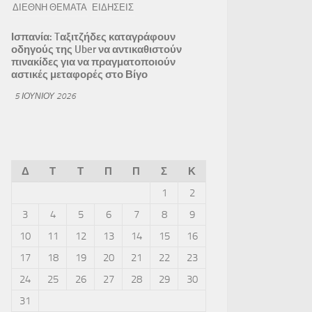
ΔΙΕΘΝΗ ΘΕΜΑΤΑ
ΕΙΔΗΣΕΙΣ
Ισπανία: Tαξιτζήδες καταγράφουν
οδηγούς της Uber να αντικαθιστούν
πινακίδες για να πραγματοποιούν
αστικές μεταφορές στο Βίγο
5 ΙΟΥΝΊΟΥ 2026
Δ
Τ
Τ
Π
Π
Σ
Κ
1
2
3
4
5
6
7
8
9
10
11
12
13
14
15
16
17
18
19
20
21
22
23
24
25
26
27
28
29
30
31