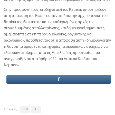
Στην προσφυγή τους, οι οδηγοί ταξί του Κεμπέκ υποστηρίζουν
ότι η απόφαση του Εφετείου «ανατρέπει την αρχιτεκτονική του
δικαίου της ιδιοκτησίας και τις καθιερωμένες αρχές της
συγκαλυμμένης απαλλοτρίωσης, και δημιουργεί σημαντικές
αβεβαιότητες σε επίπεδο νομολογίας, δογματικής και
οικονομίας», προσθέτοντας ότι η απόφαση αυτή «δημιουργεί την
πιθανότητα ορισμένες κατηγορίες περιουσιακών στοιχείων να
εξαιρούνται πλήρως από τις θεμελιώδεις προστασίες που
αναγνωρίζονται στο άρθρο 952 του Αστικού Κώδικα του
Κεμπέκ».
Ετικέτες:
TAXI
ΤΑΞΙ