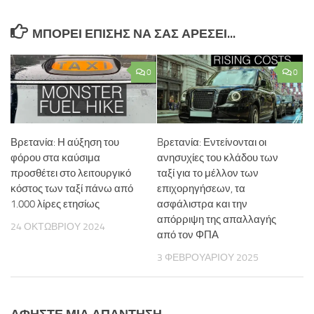
ΜΠΟΡΕΊ ΕΠΊΣΗΣ ΝΑ ΣΑΣ ΑΡΈΣΕΙ...
0
0
Βρετανία: Η αύξηση του
Bρετανία: Εντείνονται οι
φόρου στα καύσιμα
ανησυχίες του κλάδου των
προσθέτει στο λειτουργικό
ταξί για το μέλλον των
κόστος των ταξί πάνω από
επιχορηγήσεων, τα
1.000 λίρες ετησίως
ασφάλιστρα και την
απόρριψη της απαλλαγής
24 ΟΚΤΩΒΡΊΟΥ 2024
από τον ΦΠΑ
3 ΦΕΒΡΟΥΑΡΊΟΥ 2025
ΑΦΉΣΤΕ ΜΙΑ ΑΠΆΝΤΗΣΗ