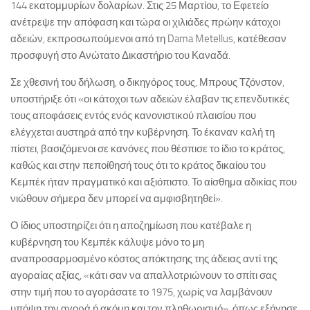
144 εκατομμυρίων δολαρίων. Στις 25 Μαρτίου, το Εφετείο
ανέτρεψε την απόφαση και τώρα οι χιλιάδες πρώην κάτοχοι
αδειών, εκπροσωπούμενοι από τη Dama Metellus, κατέθεσαν
προσφυγή στο Ανώτατο Δικαστήριο του Καναδά.
Σε χθεσινή του δήλωση, ο δικηγόρος τους, Μπρους Τζόνστον,
υποστήριξε ότι «οι κάτοχοι των αδειών έλαβαν τις επενδυτικές
τους αποφάσεις εντός ενός κανονιστικού πλαισίου που
ελέγχεται αυστηρά από την κυβέρνηση. Το έκαναν καλή τη
πίστει, βασιζόμενοι σε κανόνες που θέσπισε το ίδιο το κράτος,
καθώς και στην πεποίθησή τους ότι το κράτος δικαίου του
Κεμπέκ ήταν πραγματικό και αξιόπιστο. Το αίσθημα αδικίας που
νιώθουν σήμερα δεν μπορεί να αμφισβητηθεί».
Ο ίδιος υποστηρίζει ότι η αποζημίωση που κατέβαλε η
κυβέρνηση του Κεμπέκ κάλυψε μόνο το μη
αναπροσαρμοσμένο κόστος απόκτησης της άδειας αντί της
αγοραίας αξίας, «κάτι σαν να απαλλοτριώνουν το σπίτι σας
στην τιμή που το αγοράσατε το 1975, χωρίς να λαμβάνουν
υπόψη την αγορά ή ακόμη και τον πληθωρισμό», όπως εξήγησε.