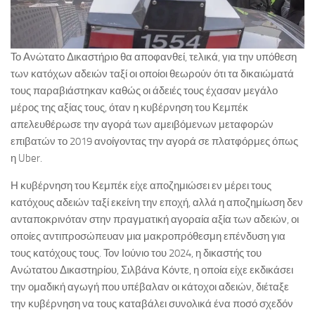
Το Ανώτατο Δικαστήριο θα αποφανθεί, τελικά, για την υπόθεση
των κατόχων αδειών ταξί οι οποίοι θεωρούν ότι τα δικαιώματά
τους παραβιάστηκαν καθώς οι άδειές τους έχασαν μεγάλο
μέρος της αξίας τους, όταν η κυβέρνηση του Κεμπέκ
απελευθέρωσε την αγορά των αμειβόμενων μεταφορών
επιβατών το 2019 ανοίγοντας την αγορά σε πλατφόρμες όπως
η Uber.
Η κυβέρνηση του Κεμπέκ είχε αποζημιώσει εν μέρει τους
κατόχους αδειών ταξί εκείνη την εποχή, αλλά η αποζημίωση δεν
ανταποκρινόταν στην πραγματική αγοραία αξία των αδειών, οι
οποίες αντιπροσώπευαν μια μακροπρόθεσμη επένδυση για
τους κατόχους τους. Τον Ιούνιο του 2024, η δικαστής του
Ανώτατου Δικαστηρίου, Σιλβάνα Κόντε, η οποία είχε εκδικάσει
την ομαδική αγωγή που υπέβαλαν οι κάτοχοι αδειών, διέταξε
την κυβέρνηση να τους καταβάλει συνολικά ένα ποσό σχεδόν