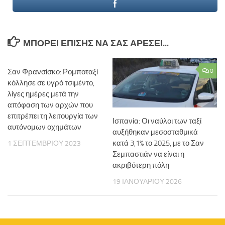
ΜΠΟΡΕΊ ΕΠΊΣΗΣ ΝΑ ΣΑΣ ΑΡΈΣΕΙ...
Σαν Φρανσίσκο: Ρομποταξί
0
κόλλησε σε υγρό τσιμέντο,
λίγες ημέρες μετά την
απόφαση των αρχών που
επιτρέπει τη λειτουργία των
Ισπανία: Οι ναύλοι των ταξί
αυτόνομων οχημάτων
αυξήθηκαν μεσοσταθμικά
κατά 3,1% το 2025, με το Σαν
1 ΣΕΠΤΕΜΒΡΊΟΥ 2023
Σεμπαστιάν να είναι η
ακριβότερη πόλη
19 ΙΑΝΟΥΑΡΊΟΥ 2026