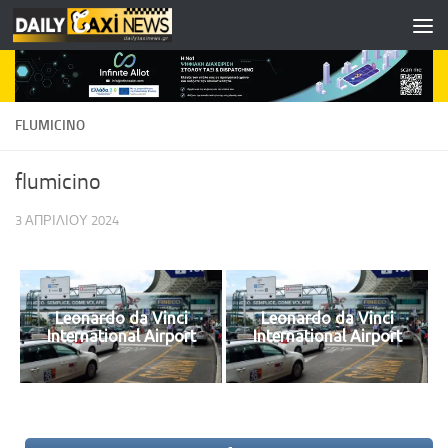
Skip to content
FLUMICINO
flumicino
3 ΑΠΡΙΛΊΟΥ 2024
Leonardo da Vinci
Leonardo da Vinci
International Airport
International Airport