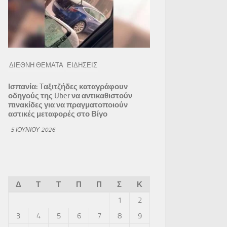
ΔΙΕΘΝΗ ΘΕΜΑΤΑ
ΕΙΔΗΣΕΙΣ
Ισπανία: Tαξιτζήδες καταγράφουν
οδηγούς της Uber να αντικαθιστούν
πινακίδες για να πραγματοποιούν
αστικές μεταφορές στο Βίγο
5 ΙΟΥΝΊΟΥ 2026
Δ
Τ
Τ
Π
Π
Σ
Κ
1
2
3
4
5
6
7
8
9