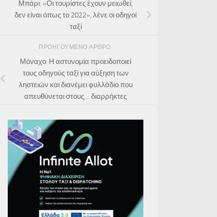
Μπάρι: «Οι τουρίστες έχουν μειωθεί,
δεν είναι όπως το 2022», λένε οι οδηγοί
ταξί
ΠΡΟΗΓΟΎΜΕΝΟ ΆΡΘΡΟ
Μόναχο: Η αστυνομία προειδοποιεί
τους οδηγούς ταξί για αύξηση των
ληστειών και διανέμει φυλλάδιο που
απευθύνεται στους… διαρρήκτες