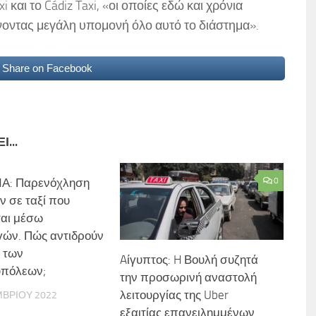
 και το Cádiz Taxi, «οι οποίες εδώ και χρόνια
νοντας μεγάλη υπομονή όλο αυτό το διάστημα».
Share on Facebook
...
Α: Παρενόχληση
0
ν σε ταξί που
ται μέσω
ών. Πώς αντιδρούν
ς των
Aίγυπτος: H Βουλή συζητά
υπόλεων;
την προσωρινή αναστολή
λειτουργίας της Uber
ΜΒΡΊΟΥ 2022
εξαιτίας επανειλημμένων