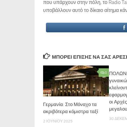
που υπάρχουν στην πόλη, το Radio Taxi
υποβάλλουν αυτό το δίκαιο αίτημα κά
ΜΠΟΡΕΊ ΕΠΊΣΗΣ ΝΑ ΣΑΣ ΑΡΈΣΕΙ
0
ΠΟΛΩΝΙ
γυναικώ
κλείνον
εφαρμογ
οι Αρχέ
Γερμανία: Στο Μόναχο τα
μεγαλο
ακριβότερα κόμιστρα ταξί
30 ΔΕΚΕ
2 ΙΟΥΝΊΟΥ 2025