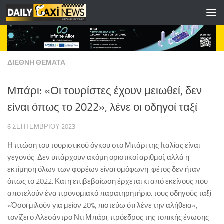
Skip to content
ΔΙΕΘΝΗ ΘΕΜΑΤΑ
Μπάρι: «Οι τουρίστες έχουν μειωθεί, δεν
είναι όπως το 2022», λένε οι οδηγοί ταξί
6 ΣΕΠΤΕΜΒΡΊΟΥ 2023
Η πτώση του τουριστικού όγκου στο Μπάρι της Ιταλίας είναι
γεγονός. Δεν υπάρχουν ακόμη οριστικοί αριθμοί, αλλά η
εκτίμηση όλων των φορέων είναι ομόφωνη: φέτος δεν ήταν
όπως το 2022. Και η επιβεβαίωση έρχεται κι από εκείνους που
αποτελούν ένα προνομιακό παρατηρητήριο: τους οδηγούς ταξί.
«Όσοι μιλούν για μείον 20%, πιστεύω ότι λένε την αλήθεια»,
τονίζει ο Αλεσάντρο Ντι Μπάρι, πρόεδρος της τοπικής ένωσης