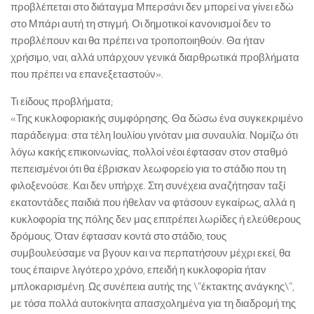
προβλέπεται στο διάταγμα Μπερσάνι δεν μπορεί να γίνει εδώ
στο Μπάρι αυτή τη στιγμή. Οι δημοτικοί κανονισμοί δεν το
προβλέπουν και θα πρέπει να τροποποιηθούν. Θα ήταν
χρήσιμο, ναι, αλλά υπάρχουν γενικά διαρθρωτικά προβλήματα
που πρέπει να επανεξεταστούν».
Τι είδους προβλήματα;
«Της κυκλοφοριακής συμφόρησης. Θα δώσω ένα συγκεκριμένο
παράδειγμα: στα τέλη Ιουλίου γινόταν μια συναυλία. Νομίζω ότι
λόγω κακής επικοινωνίας, πολλοί νέοι έφτασαν στον σταθμό
πεπεισμένοι ότι θα έβρισκαν λεωφορείο για το στάδιο που τη
φιλοξενούσε. Και δεν υπήρχε. Στη συνέχεια αναζήτησαν ταξί
εκατοντάδες παιδιά που ήθελαν να φτάσουν εγκαίρως, αλλά η
κυκλοφορία της πόλης δεν μας επιτρέπει λωρίδες ή ελεύθερους
δρόμους. Όταν έφτασαν κοντά στο στάδιο, τους
συμβουλεύσαμε να βγουν και να περπατήσουν μέχρι εκεί, θα
τους έπαιρνε λιγότερο χρόνο, επειδή η κυκλοφορία ήταν
μπλοκαρισμένη. Ως συνέπεια αυτής της \”έκτακτης ανάγκης\”,
με τόσα πολλά αυτοκίνητα απασχολημένα για τη διαδρομή της