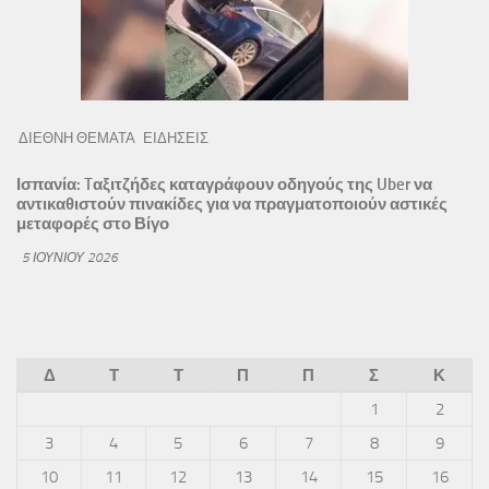
ΔΙΕΘΝΗ ΘΕΜΑΤΑ
ΕΙΔΗΣΕΙΣ
Ισπανία: Tαξιτζήδες καταγράφουν οδηγούς της Uber να
αντικαθιστούν πινακίδες για να πραγματοποιούν αστικές
μεταφορές στο Βίγο
5 ΙΟΥΝΊΟΥ 2026
Δ
Τ
Τ
Π
Π
Σ
Κ
1
2
3
4
5
6
7
8
9
10
11
12
13
14
15
16