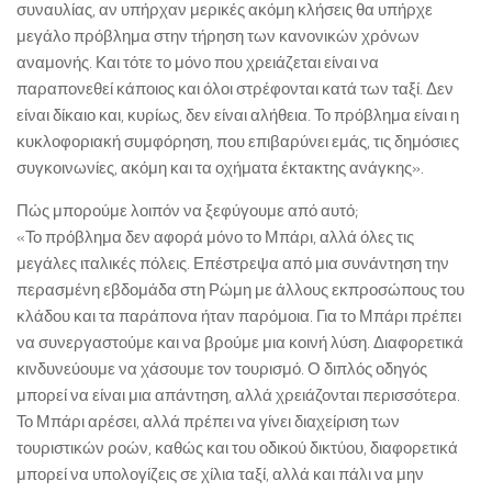
συναυλίας, αν υπήρχαν μερικές ακόμη κλήσεις θα υπήρχε
μεγάλο πρόβλημα στην τήρηση των κανονικών χρόνων
αναμονής. Και τότε το μόνο που χρειάζεται είναι να
παραπονεθεί κάποιος και όλοι στρέφονται κατά των ταξί. Δεν
είναι δίκαιο και, κυρίως, δεν είναι αλήθεια. Το πρόβλημα είναι η
κυκλοφοριακή συμφόρηση, που επιβαρύνει εμάς, τις δημόσιες
συγκοινωνίες, ακόμη και τα οχήματα έκτακτης ανάγκης».
Πώς μπορούμε λοιπόν να ξεφύγουμε από αυτό;
«Το πρόβλημα δεν αφορά μόνο το Μπάρι, αλλά όλες τις
μεγάλες ιταλικές πόλεις. Επέστρεψα από μια συνάντηση την
περασμένη εβδομάδα στη Ρώμη με άλλους εκπροσώπους του
κλάδου και τα παράπονα ήταν παρόμοια. Για το Μπάρι πρέπει
να συνεργαστούμε και να βρούμε μια κοινή λύση. Διαφορετικά
κινδυνεύουμε να χάσουμε τον τουρισμό. Ο διπλός οδηγός
μπορεί να είναι μια απάντηση, αλλά χρειάζονται περισσότερα.
Το Μπάρι αρέσει, αλλά πρέπει να γίνει διαχείριση των
τουριστικών ροών, καθώς και του οδικού δικτύου, διαφορετικά
μπορεί να υπολογίζεις σε χίλια ταξί, αλλά και πάλι να μην