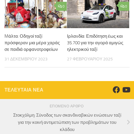
0
0
Mάλτα: Οδηγοί ταξί
Ιρλανδία: Επιδότηση έως και
πρόσφεραν μια μέρα χαράς
35.700 για την αγορά αμιγώς
σε παιδιά ορφανοτροφείων
ηλεκτρικού ταξί
31 ΔΕΚΕΜΒΡΊΟΥ 2023
27 ΦΕΒΡΟΥΑΡΊΟΥ 2025
ΤΕΛΕΥΤΑΙΑ ΝΕΑ
ΕΠΌΜΕΝΟ ΆΡΘΡΟ
Στοκχόλμη: Σύνοδος των σκανδιναβικών ενώσεων ταξί
για την κοινή αντιμετώπιση των προβλημάτων του
κλάδου