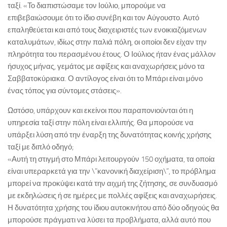
ταξί. «Το διαπιστώσαμε τον Ιούλιο, μπορούμε να
επιβεβαιώσουμε ότι το ίδιο συνέβη και τον Αύγουστο. Αυτό
επαληθεύεται και από τους διαχειριστές των ενοικιαζόμενων
καταλυμάτων, ιδίως στην παλιά πόλη, οι οποίοι δεν είχαν την
πληρότητα του περασμένου έτους. Ο Ιούλιος ήταν ένας μάλλον
ήσυχος μήνας, γεμάτος με αφίξεις και αναχωρήσεις μόνο τα
Σαββατοκύριακα. Ο αντίλογος είναι ότι το Μπάρι είναι μόνο
ένας τόπος για σύντομες στάσεις».
Ωστόσο, υπάρχουν και εκείνοι που παραπονιούνται ότι η
υπηρεσία ταξί στην πόλη είναι ελλιπής. Θα μπορούσε να
υπάρξει λύση από την έναρξη της δυνατότητας κοινής χρήσης
ταξί με διπλό οδηγό;
«Αυτή τη στιγμή στο Μπάρι λειτουργούν 150 οχήματα, τα οποία
είναι υπεραρκετά για την \”κανονική διαχείριση\”, το πρόβλημα
μπορεί να προκύψει κατά την αιχμή της ζήτησης, σε συνδυασμό
με εκδηλώσεις ή σε ημέρες με πολλές αφίξεις και αναχωρήσεις.
Η δυνατότητα χρήσης του ίδιου αυτοκινήτου από δύο οδηγούς θα
μπορούσε πράγματι να λύσει τα προβλήματα, αλλά αυτό που