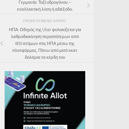
Γερμανία: Ταξί υδρογόνου –
εναλλακτική λύση ή αδιέξοδο;
ΠΡΟΗΓΟΎΜΕΝΟ ΆΡΘΡΟ
ΗΠΑ: Οδηγός της Uber φυλακίζεται για
λαθροδιακίνηση περισσότερων από
800 ατόμων στις ΗΠΑ μέσω της
πλατφόρμας. Πάνω από μισό εκατ.
δολάρια τα κέρδη του