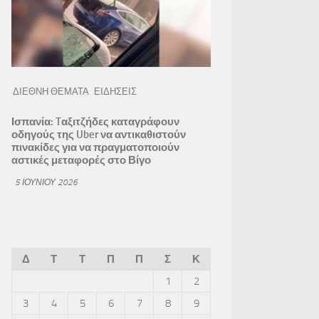
ΔΙΕΘΝΗ ΘΕΜΑΤΑ
ΕΙΔΗΣΕΙΣ
Ισπανία: Tαξιτζήδες καταγράφουν
οδηγούς της Uber να αντικαθιστούν
πινακίδες για να πραγματοποιούν
αστικές μεταφορές στο Βίγο
5 ΙΟΥΝΊΟΥ 2026
Δ
Τ
Τ
Π
Π
Σ
Κ
1
2
3
4
5
6
7
8
9