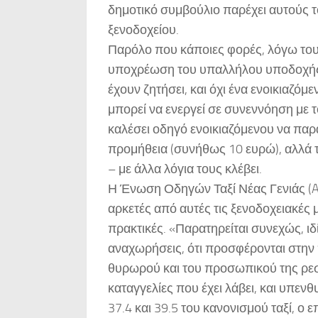
δημοτικό συμβούλιο παρέχει αυτούς τ
ξενοδοχείου.
Παρόλο που κάποιες φορές, λόγω του ό
υποχρέωση του υπαλλήλου υποδοχής ε
έχουν ζητήσει, και όχι ένα ενοικιαζόμ
μπορεί να ενεργεί σε συνεννόηση με 
καλέσει οδηγό ενοικιαζόμενου να παρα
προμήθεια (συνήθως 10 ευρώ), αλλά τ
– με άλλα λόγια τους κλέβει.
Η Ένωση Οδηγών Ταξί Νέας Γενιάς (AN
αρκετές από αυτές τις ξενοδοχειακές μ
πρακτικές. «Παρατηρείται συνεχώς, ιδ
αναχωρήσεις, ότι προσφέρονται στην π
θυρωρού και του προσωπικού της ρεσ
καταγγελίες που έχει λάβει, και υπεν
37.4 και 39.5 του κανονισμού ταξί, ο