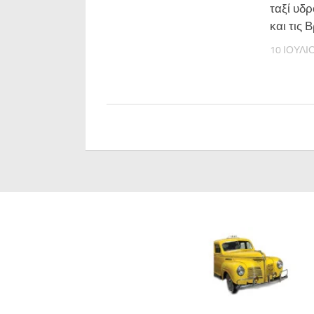
ταξί υδ
και τις 
10 ΙΟΥΛΊ