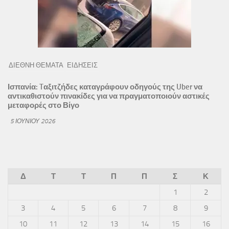
ΔΙΕΘΝΗ ΘΕΜΑΤΑ
ΕΙΔΗΣΕΙΣ
Ισπανία: Tαξιτζήδες καταγράφουν οδηγούς της Uber να
αντικαθιστούν πινακίδες για να πραγματοποιούν αστικές
μεταφορές στο Βίγο
5 ΙΟΥΝΊΟΥ 2026
Δ
Τ
Τ
Π
Π
Σ
Κ
1
2
3
4
5
6
7
8
9
10
11
12
13
14
15
16