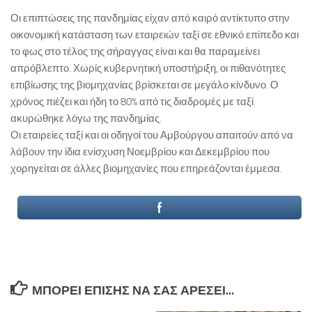
Οι επιπτώσεις της πανδημίας είχαν από καιρό αντίκτυπο στην
οικονομική κατάσταση των εταιρειών ταξί σε εθνικό επίπεδο και
το φως στο τέλος της σήραγγας είναι και θα παραμείνει
απρόβλεπτο. Χωρίς κυβερνητική υποστήριξη, οι πιθανότητες
επιβίωσης της βιομηχανίας βρίσκεται σε μεγάλο κίνδυνο. Ο
χρόνος πιέζει και ήδη το 80% από τις διαδρομές με ταξί
ακυρώθηκε λόγω της πανδημίας.
Οι εταιρείες ταξί και οι οδηγοί του Αμβούργου απαιτούν από να
λάβουν την ίδια ενίσχυση Νοεμβρίου και Δεκεμβρίου που
χορηγείται σε άλλες βιομηχανίες που επηρεάζονται έμμεσα.
ΜΠΟΡΕΊ ΕΠΊΣΗΣ ΝΑ ΣΑΣ ΑΡΈΣΕΙ...