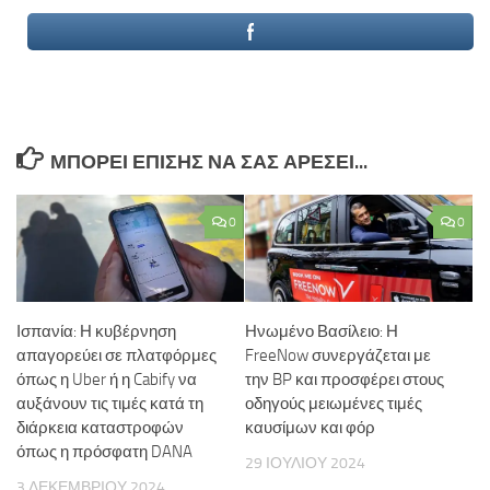
ΜΠΟΡΕΊ ΕΠΊΣΗΣ ΝΑ ΣΑΣ ΑΡΈΣΕΙ...
0
0
Ισπανία: Η κυβέρνηση
Ηνωμένο Βασίλειο: Η
απαγορεύει σε πλατφόρμες
FreeNow συνεργάζεται με
όπως η Uber ή η Cabify να
την BP και προσφέρει στους
αυξάνουν τις τιμές κατά τη
οδηγούς μειωμένες τιμές
διάρκεια καταστροφών
καυσίμων και φόρ
όπως η πρόσφατη DANA
29 ΙΟΥΛΊΟΥ 2024
3 ΔΕΚΕΜΒΡΊΟΥ 2024