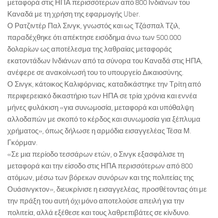
μεταφορά στις ΗΠΑ περισσότερων από 800 Ινδιάνων του
Καναδά με τη χρήση της εφαρμογής Uber.
Ο Ρατζιντέρ Παλ Σινγκ, γνωστός και ως Τζάσπαλ Τζιλ,
παραδέχθηκε ότι απέκτησε εισόδημα άνω των 500.000
δολαρίων ως αποτέλεσμα της λαθραίας μεταφοράς
εκατοντάδων Ινδιάνων από τα σύνορα του Καναδά στις ΗΠΑ,
ανέφερε σε ανακοίνωσή του το υπουργείο Δικαιοσύνης.
Ο Σινγκ, κάτοικος Καλιφόρνιας, καταδικάστηκε την Τρίτη από
περιφερειακό δικαστήριο των ΗΠΑ σε τρία χρόνια και εννέα
μήνες φυλάκιση «για συνωμοσία, μεταφορά και υπόθαλψη
αλλοδαπών με σκοπό το κέρδος και συνωμοσία για ξέπλυμα
χρήματος», όπως δήλωσε η αρμόδια εισαγγελέας Τέσα Μ.
Γκόρμαν.
«Σε μια περίοδο τεσσάρων ετών, ο Σινγκ εξασφάλισε τη
μεταφορά και την είσοδο στις ΗΠΑ περισσότερων από 800
ατόμων, μέσω των βόρειων συνόρων και της πολιτείας της
Ουάσινγκτον», διευκρίνισε η εισαγγελέας, προσθέτοντας ότι με
την πράξη του αυτή όχι μόνο αποτελούσε απειλή για την
πολιτεία, αλλά εξέθεσε και τους λαθρεπιβάτες σε κίνδυνο.