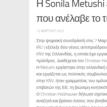
Η Sonila Metushi
που ανέλαβε το τι
12 ΜΑΡΤΊΟΥ 2022
Στην ψηφιακή συνεδρίασή στις 7 Μαρτ
IRU ) εξέλεξε δύο νέους αντιπροέδρο
KNV της Ολλανδίας, η οποία έχει εργασ
πρόεδρος. Διαδέχεται τον Christian Ho
Η Metushi εργάστηκε στην ολλανδική 
και εργάζεται ως πολιτικός σύμβουλος
στην KNV, ήταν γραμματέας του ομίλου
επιβατών της ΕΕ, τη βιώσιμη κινητικό
Ο Christian Holzhauser δήλωσε σχετικ
αναζητά και βρίσκει λύσεις που βοηθ