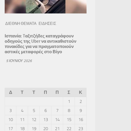
ΔΙΕΘΝΗ ΘΕΜΑΤΑ
ΕΙΔΗΣΕΙΣ
Ισπανία: Tαξιτζήδες καταγράφουν
οδηγούς της Uber να αντικαθιστούν
πινακίδες για να πραγματοποιούν
αστικές μεταφορές στο Βίγο
5 ΙΟΥΝΊΟΥ 2026
Δ
Τ
Τ
Π
Π
Σ
Κ
1
2
3
4
5
6
7
8
9
10
11
12
13
14
15
16
17
18
19
20
21
22
23