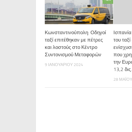
Κωνσταντινούπολη: Οδηγοί
Ισπανία
ταξί επιτέθηκαν με πέτρες
του ταξί
και λοστούς στο Κέντρο
ενίσχυσ
Συντονισμού Μεταφορών
που χρη
την Ευρ
9 ΙΑΝΟΥΑΡΊΟΥ 2024
13,2 δις
28 ΜΑΪ́Ο