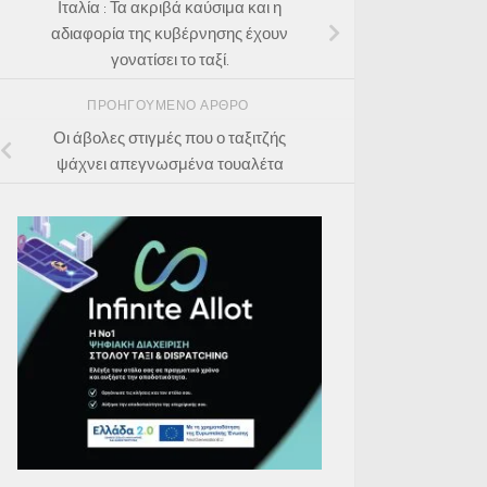
Ιταλία : Τα ακριβά καύσιμα και η
αδιαφορία της κυβέρνησης έχουν
γονατίσει το ταξί.
ΠΡΟΗΓΟΎΜΕΝΟ ΆΡΘΡΟ
Οι άβολες στιγμές που ο ταξιτζής
ψάχνει απεγνωσμένα τουαλέτα