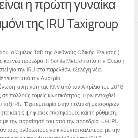
 είναι η πρώτη γυναίκα
μόνι της IRU Taxigroup
ίου, ο Όμιλος Ταξί της Διεθνούς Οδικής Ένωσης (
υς και νέο πρόεδρο. Η Sonila Metushi από την Ένωση
τεί για την IRU στο παρελθόν, εξελέγη νέα
lzhauser από την Αυστρία.
ένωση κινητικότητας KNV από τον Απρίλιο του 2018
 σε πολλούς τομείς κινητικότητας. Πριν ενταχθεί
 ταξί IRU. Έχει εμπειρία στην πολιτική μεταφορών
τητα και τις ψηφιακές πλατφόρμες και τη ρύθμιση.
ά με την παραίτησή του από την προεδρία: « Η IRU
ούν τους ανθρώπους να κινούνται καλύτερα, με την