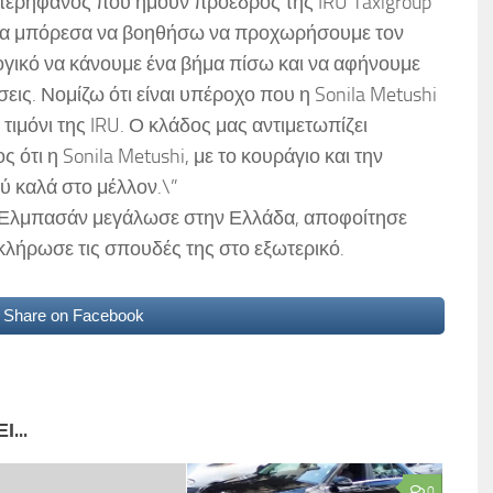
 περήφανος που ήμουν πρόεδρος της IRU Taxigroup
ω να μπόρεσα να βοηθήσω να προχωρήσουμε τον
λογικό να κάνουμε ένα βήμα πίσω και να αφήνουμε
σεις. Νομίζω ότι είναι υπέροχο που η Sonila Metushi
τιμόνι της IRU. Ο κλάδος μας αντιμετωπίζει
 ότι η Sonila Metushi, με το κουράγιο και την
λύ καλά στο μέλλον.\”
ο Ελμπασάν μεγάλωσε στην Ελλάδα, αποφοίτησε
κλήρωσε τις σπουδές της στο εξωτερικό.
Share on Facebook
...
0