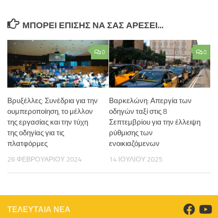
ΜΠΟΡΕΊ ΕΠΊΣΗΣ ΝΑ ΣΑΣ ΑΡΈΣΕΙ...
0
0
Βρυξέλλες: Συνέδρια για την
Βαρκελώνη: Απεργία των
ουμπεροποίηση, το μέλλον
οδηγών ταξί στις 8
της εργασίας και την τύχη
Σεπτεμβρίου για την έλλειψη
της οδηγίας για τις
ρύθμισης των
πλατφόρμες
ενοικιαζόμενων
26 ΦΕΒΡΟΥΑΡΊΟΥ 2024
14 ΙΟΥΛΊΟΥ 2025
ΤΕΛΕΥΤΑΙΑ ΝΕΑ