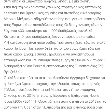
στην οποία οι Ευρωπαίοι οδηγοί μίλησαν με μια φωνή.
Στην πομπή διακρίνονταν γαλλικές, πορτογαλικές, ισπανικές,
ελληνικές και βρετανικές σημαίες και πινακίδες κυκλοφορίας.
Μερικοί Μεξικανοί οδηγοί ήταν επίσης εκεί για να υποστηρίξουν
τους Ευρωπαίους συναδέλφους τους. Οι διοργανωτές κάνουν
λόγο για 400 αυτοκίνητα και 1.000 διαδηλωτές συνολικά.
Κάποιοι από τους διαδηλωτές έκαναν πορεία με τα πόδια.
\”Η κατάσταση είναι πολύ σοβαρή και συνεχίζεται εδώ και πολύ
καιρό. Τα UberFiles έχουν δείξει αυτό που γνωρίζαμε εδώ και
πολύ καιρό. Έχουμε συγκεντρωθεί για να αναζητήσουμε
επανόρθωση και να μάθουμε ποιες ενέργειες θα γίνουν τώρα\”,
διευκρινίζει ο Sam Bouchal, εκπρόσωπος της Ομοσπονδίας Ταξί
Βρυξελλών.
Ο κλάδος πιστεύει ότι τα αποκαλυφθέντα έγγραφα δείχνουν ότι
η Uber έχει βρει συμμάχους στην εξουσία, όπως ο σημερινός
Γάλλος πρόεδρος Emmanuel Macron όταν ήταν υπουργός
Οικονομίας το 2014 ή η πρώην Ευρωπαία Επίτροπος Neelie
Kroes (2004 -2014). Η Ολλανδή είχε ασκήσει πίεση το 2015 και το
2016 για την Uber, όταν η Επιτροπή της είχε απαγορεύσει ρητά