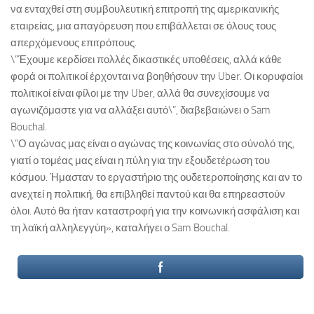
να ενταχθεί στη συμβουλευτική επιτροπή της αμερικανικής
εταιρείας, μια απαγόρευση που επιβάλλεται σε όλους τους
απερχόμενους επιτρόπους.
\”Έχουμε κερδίσει πολλές δικαστικές υποθέσεις, αλλά κάθε
φορά οι πολιτικοί έρχονται να βοηθήσουν την Uber. Οι κορυφαίοι
πολιτικοί είναι φίλοι με την Uber, αλλά θα συνεχίσουμε να
αγωνιζόμαστε για να αλλάξει αυτό\”, διαβεβαιώνει ο Sam
Bouchal.
\”Ο αγώνας μας είναι ο αγώνας της κοινωνίας στο σύνολό της,
γιατί ο τομέας μας είναι η πύλη για την εξουδετέρωση του
κόσμου. Ήμασταν το εργαστήριο της ουδετεροποίησης και αν το
ανεχτεί η πολιτική, θα επιβληθεί παντού και θα επηρεαστούν
όλοι. Αυτό θα ήταν καταστροφή για την κοινωνική ασφάλιση και
τη λαϊκή αλληλεγγύη», καταλήγει ο Sam Bouchal.