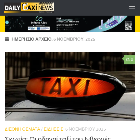
Skip to content
ΗΜΕΡΉΣΙΟ ΑΡΧΕΊΟ:
6 ΝΟΕΜΒΡΊΟΥ, 2025
0
ΔΙΕΘΝΗ ΘΕΜΑΤΑ
/
ΕΙΔΗΣΕΙΣ
6 ΝΟΕΜΒΡΊΟΥ 2025
Σκωτία: Οι οδηγοί ταξί του Ινβερνές