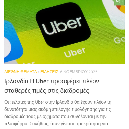
0
ΔΙΕΘΝΗ ΘΕΜΑΤΑ
/
ΕΙΔΗΣΕΙΣ
6 ΝΟΕΜΒΡΊΟΥ 2025
Ιρλανδία H Uber προσφέρει πλέον
σταθερές τιμές στις διαδρομές
Οι πελάτες της Uber στην Ιρλανδία θα έχουν πλέον τη
δυνατότητα μιας ακόμη επιλογής τιμολόγησης για τις
διαδρομές τους με οχήματα που συνδέονται με την
πλατφόρμα. Συνήθως, όταν γίνεται προκράτηση για