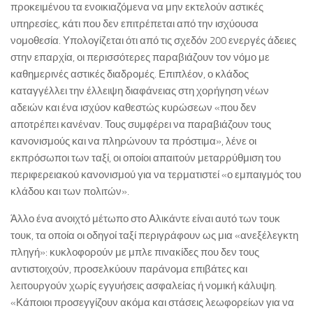
προκειμένου τα ενοικιαζόμενα να μην εκτελούν αστικές
υπηρεσίες, κάτι που δεν επιτρέπεται από την ισχύουσα
νομοθεσία. Υπολογίζεται ότι από τις σχεδόν 200 ενεργές άδειες
στην επαρχία, οι περισσότερες παραβιάζουν τον νόμο με
καθημερινές αστικές διαδρομές. Επιπλέον, ο κλάδος
καταγγέλλει την έλλειψη διαφάνειας στη χορήγηση νέων
αδειών και ένα ισχύον καθεστώς κυρώσεων «που δεν
αποτρέπει κανέναν. Τους συμφέρει να παραβιάζουν τους
κανονισμούς και να πληρώνουν τα πρόστιμα», λένε οι
εκπρόσωποι των ταξί, οι οποίοι απαιτούν μεταρρύθμιση του
περιφερειακού κανονισμού για να τερματιστεί «ο εμπαιγμός του
κλάδου και των πολιτών».
Άλλο ένα ανοιχτό μέτωπο στο Αλικάντε είναι αυτό των τουκ
τουκ, τα οποία οι οδηγοί ταξί περιγράφουν ως μια «ανεξέλεγκτη
πληγή»: κυκλοφορούν με μπλε πινακίδες που δεν τους
αντιστοιχούν, προσελκύουν παράνομα επιβάτες και
λειτουργούν χωρίς εγγυήσεις ασφαλείας ή νομική κάλυψη.
«Κάποιοι προσεγγίζουν ακόμα και στάσεις λεωφορείων για να