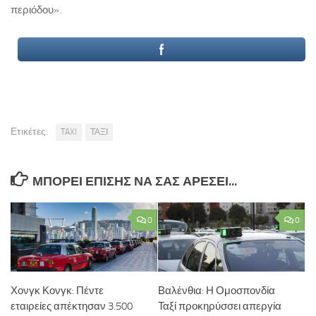
περιόδου».
Ετικέτες:
TAXI
ΤΑΞΙ
ΜΠΟΡΕΊ ΕΠΊΣΗΣ ΝΑ ΣΑΣ ΑΡΈΣΕΙ...
0
0
Χονγκ Κονγκ: Πέντε
Βαλένθια: Η Ομοσπονδία
εταιρείες απέκτησαν 3.500
Ταξί προκηρύσσει απεργία