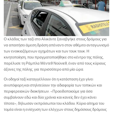
Ο κλάδος των ταξί στο Αλικάντε ξαναβγήκε στους δρόμους για
να απαιτήσει άμεση δράση απέναντι στον αθέμιτο ανταγωνισμό
των ενοικιαζόμενων οχημάτων και των τουκ τουκ. Η
κινητοποίηση, που πραγματοποιήθηκε στο κέντρο της πόλης,
παρέλυσε τη Ράμπλα Μέντεθ Νούνιεθ, έναν από τους κύριους
άξονες της πόλης, για περισσότερο από μία ώρα.
Οι οδηγοί ταξί καταγγέλλουν ότι η κατάσταση έχει γίνει
ανυπόφορη και στηλιτεύουν την αδιαφορία των τοπικών και
περιφερειακών διοικήσεων. «Προειδοποιούμε για όσα
συμβαίνουν εδώ και δύο χρόνια και κανείς δεν έχει κάνει
τίποτα», δήλωσαν εκπρόσωποι του κλάδου. Κύριο αίτημα του
τομέα είναι η ενίσχυση των ελέγχων στους δημόσιους δρόμους