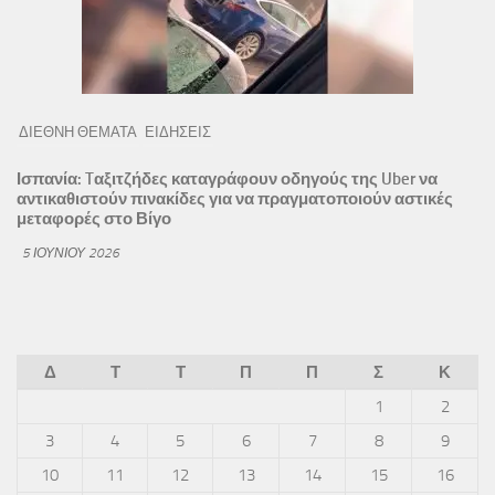
ΔΙΕΘΝΗ ΘΕΜΑΤΑ
ΕΙΔΗΣΕΙΣ
Ισπανία: Tαξιτζήδες καταγράφουν οδηγούς της Uber να
αντικαθιστούν πινακίδες για να πραγματοποιούν αστικές
μεταφορές στο Βίγο
5 ΙΟΥΝΊΟΥ 2026
Δ
Τ
Τ
Π
Π
Σ
Κ
1
2
3
4
5
6
7
8
9
10
11
12
13
14
15
16