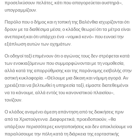
προσελκύσουν πελάτες, κάτι που απαγορεύεται αυστηρά»,
υπογραμμίζουν.
Παρόλο που ο δήμος και η τοπική της Βαλένθια ισχυρίζονται ότι
δρουν με τα διαθέσιμα μέσα, ο κλάδος θεωρεί ότι τα μέτρα είναι
ανεπαρκή και ότι υπάρχει ένα «νομικό κενό» που ευνοεί την
εξάπλωση αυτών των οχημάτων.
Οι οδηγοί ταξί επιμένουν ότι ο αγώνας τους δεν στρέφεται κατά
των ενοικιαζόμενων που συμμορφώνονται με τη νομοθεσία,
αλλά κατά της απορρύθμισης και της παράνομης εισβολής στην
αστική κυκλοφορία. «Θέλουμε μια δίκαιη και νόμιμη αγορά. Αν
χρειάζεται να βελτιωθεί η υπηρεσία ταξί, είμαστε διατεθειμένοι
να το κάνουμε, αλλά εντός του κανονιστικού πλαισίου»,
τονίζουν.
Ο κλάδος αναμένει άμεση απάντηση από τις διοικήσεις πριν
από τα Χριστούγεννα. Διαφορετικά, προειδοποιούν, «θα
υπάρξουν περισσότερες κινητοποιήσεις και δεν αποκλείουμε να
παραλύσουμε την πόλη κατά τη διάρκεια της εορταστικής