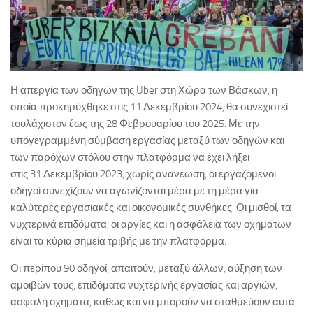
Η απεργία των οδηγών της Uber στη Χώρα των Βάσκων, η
οποία προκηρύχθηκε στις 11 Δεκεμβρίου 2024, θα συνεχιστεί
τουλάχιστον έως της 28 Φεβρουαρίου του 2025. Με την
υπογεγραμμένη σύμβαση εργασίας μεταξύ των οδηγών και
των παρόχων στόλου στην πλατφόρμα να έχει λήξει
στις 31 Δεκεμβρίου 2023, χωρίς ανανέωση, οι εργαζόμενοι
οδηγοί συνεχίζουν να αγωνίζονται μέρα με τη μέρα για
καλύτερες εργασιακές και οικονομικές συνθήκες. Οι μισθοί, τα
νυχτερινά επιδόματα, οι αργίες και η ασφάλεια των οχημάτων
είναι τα κύρια σημεία τριβής με την πλατφόρμα.
Οι περίπου 90 οδηγοί, απαιτούν, μεταξύ άλλων, αύξηση των
αμοιβών τους, επιδόματα νυχτερινής εργασίας και αργιών,
ασφαλή οχήματα, καθώς και να μπορούν να σταθμεύουν αυτά