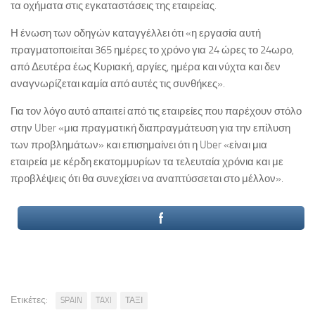
τα οχήματα στις εγκαταστάσεις της εταιρείας.
Η ένωση των οδηγών καταγγέλλει ότι «η εργασία αυτή
πραγματοποιείται 365 ημέρες το χρόνο για 24 ώρες το 24ωρο,
από Δευτέρα έως Κυριακή, αργίες, ημέρα και νύχτα και δεν
αναγνωρίζεται καμία από αυτές τις συνθήκες».
Για τον λόγο αυτό απαιτεί από τις εταιρείες που παρέχουν στόλο
στην Uber «μια πραγματική διαπραγμάτευση για την επίλυση
των προβλημάτων» και επισημαίνει ότι η Uber «είναι μια
εταιρεία με κέρδη εκατομμυρίων τα τελευταία χρόνια και με
προβλέψεις ότι θα συνεχίσει να αναπτύσσεται στο μέλλον».
Ετικέτες:
SPAIN
TAXI
ΤΑΞΙ