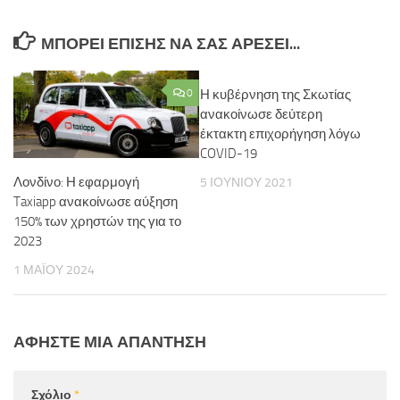
ΜΠΟΡΕΊ ΕΠΊΣΗΣ ΝΑ ΣΑΣ ΑΡΈΣΕΙ...
0
Η κυβέρνηση της Σκωτίας
ανακοίνωσε δεύτερη
έκτακτη επιχορήγηση λόγω
COVID-19
Λονδίνο: Η εφαρμογή
5 ΙΟΥΝΊΟΥ 2021
Taxiapp ανακοίνωσε αύξηση
150% των χρηστών της για το
2023
1 ΜΑΪ́ΟΥ 2024
ΑΦΉΣΤΕ ΜΙΑ ΑΠΆΝΤΗΣΗ
Σχόλιο
*