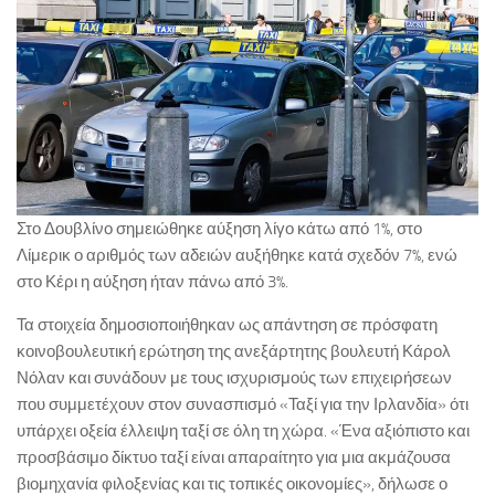
Στο Δουβλίνο σημειώθηκε αύξηση λίγο κάτω από 1%, στο
Λίμερικ ο αριθμός των αδειών αυξήθηκε κατά σχεδόν 7%, ενώ
στο Κέρι η αύξηση ήταν πάνω από 3%.
Τα στοιχεία δημοσιοποιήθηκαν ως απάντηση σε πρόσφατη
κοινοβουλευτική ερώτηση της ανεξάρτητης βουλευτή Κάρολ
Νόλαν και συνάδουν με τους ισχυρισμούς των επιχειρήσεων
που συμμετέχουν στον συνασπισμό «Ταξί για την Ιρλανδία» ότι
υπάρχει οξεία έλλειψη ταξί σε όλη τη χώρα. «Ένα αξιόπιστο και
προσβάσιμο δίκτυο ταξί είναι απαραίτητο για μια ακμάζουσα
βιομηχανία φιλοξενίας και τις τοπικές οικονομίες», δήλωσε ο