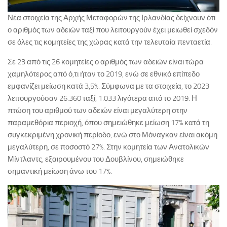
Νέα στοιχεία της Αρχής Μεταφορών της Ιρλανδίας δείχνουν ότι
ο αριθμός των αδειών ταξί που λειτουργούν έχει μειωθεί σχεδόν
σε όλες τις κομητείες της χώρας κατά την τελευταία πενταετία.
Σε 23 από τις 26 κομητείες ο αριθμός των αδειών είναι τώρα
χαμηλότερος από ό,τι ήταν το 2019, ενώ σε εθνικό επίπεδο
εμφανίζει μείωση κατά 3,5%. Σύμφωνα με τα στοιχεία, το 2023
λειτουργούσαν 26.360 ταξί, 1.033 λιγότερα από το 2019. Η
πτώση του αριθμού των αδειών είναι μεγαλύτερη στην
παραμεθόρια περιοχή, όπου σημειώθηκε μείωση 17% κατά τη
συγκεκριμένη χρονική περίοδο, ενώ στο Μόναγκαν είναι ακόμη
μεγαλύτερη, σε ποσοστό 27%. Στην κομητεία των Ανατολικών
Μίντλαντς, εξαιρουμένου του Δουβλίνου, σημειώθηκε
σημαντική μείωση άνω του 17%.