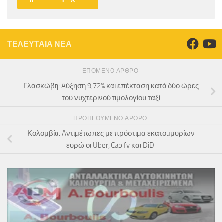
ΤΕΛΕΥΤΑΙΑ ΝΕΑ
ΕΠΌΜΕΝΟ ΆΡΘΡΟ
Γλασκώβη: Aύξηση 9,72% και επέκταση κατά δύο ώρες
του νυχτερινού τιμολογίου ταξί
ΠΡΟΗΓΟΎΜΕΝΟ ΆΡΘΡΟ
Κολομβία: Aντιμέτωπες με πρόστιμα εκατομμυρίων
ευρώ οι Uber, Cabify και DiDi