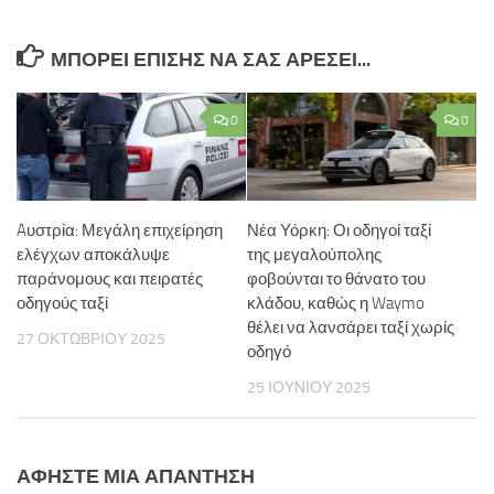
ΜΠΟΡΕΊ ΕΠΊΣΗΣ ΝΑ ΣΑΣ ΑΡΈΣΕΙ...
0
0
Aυστρία: Μεγάλη επιχείρηση
Νέα Υόρκη: Οι οδηγοί ταξί
ελέγχων αποκάλυψε
της μεγαλούπολης
παράνομους και πειρατές
φοβούνται το θάνατο του
οδηγούς ταξί
κλάδου, καθώς η Waymo
θέλει να λανσάρει ταξί χωρίς
27 ΟΚΤΩΒΡΊΟΥ 2025
οδηγό
25 ΙΟΥΝΊΟΥ 2025
ΑΦΉΣΤΕ ΜΙΑ ΑΠΆΝΤΗΣΗ