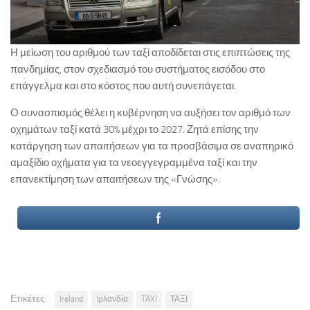
Η μείωση του αριθμού των ταξί αποδίδεται στις επιπτώσεις της
πανδημίας, στον σχεδιασμό του συστήματος εισόδου στο
επάγγελμα και στο κόστος που αυτή συνεπάγεται.
Ο συνασπισμός θέλει η κυβέρνηση να αυξήσει τον αριθμό των
οχημάτων ταξί κατά 30% μέχρι το 2027. Ζητά επίσης την
κατάργηση των απαιτήσεων για τα προσβάσιμα σε αναπηρικό
αμαξίδιο οχήματα για τα νεοεγγεγραμμένα ταξί και την
επανεκτίμηση των απαιτήσεων της «Γνώσης».
Ετικέτες:
Ireland
Iρλανδία
TAXI
ΤΑΞΙ