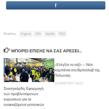
Ετικέτες:
England
TAXI
Αγγλία
ΤΑΞΙ
ΜΠΟΡΕΊ ΕΠΊΣΗΣ ΝΑ ΣΑΣ ΑΡΈΣΕΙ...
0
«Ελέγξτε το ταξί» – Νέα
καμπάνια στο Βρότσλαβ της
Πολωνίας
20 ΜΑΡΤΊΟΥ 2023
Στουτγκάρδη: Εφαρμογή
των προβλεπόμενων
κυρώσεων για τα
ενοικιαζόμενα γειτονικών