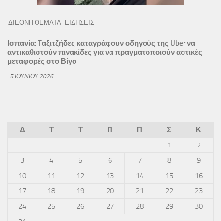
ΔΙΕΘΝΗ ΘΕΜΑΤΑ
ΕΙΔΗΣΕΙΣ
Ισπανία: Tαξιτζήδες καταγράφουν οδηγούς της Uber να
αντικαθιστούν πινακίδες για να πραγματοποιούν αστικές
μεταφορές στο Βίγο
5 ΙΟΥΝΊΟΥ 2026
Δ
Τ
Τ
Π
Π
Σ
Κ
1
2
3
4
5
6
7
8
9
10
11
12
13
14
15
16
17
18
19
20
21
22
23
24
25
26
27
28
29
30