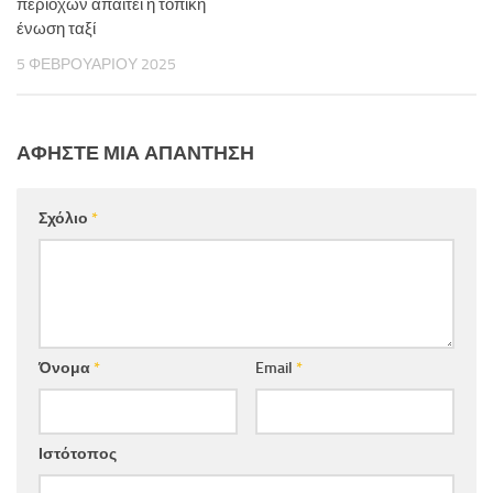
περιοχών απαιτεί η τοπική
ένωση ταξί
5 ΦΕΒΡΟΥΑΡΊΟΥ 2025
ΑΦΉΣΤΕ ΜΙΑ ΑΠΆΝΤΗΣΗ
Σχόλιο
*
Όνομα
*
Email
*
Ιστότοπος