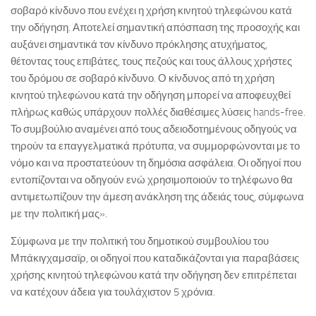
σοβαρό κίνδυνο που ενέχει η χρήση κινητού τηλεφώνου κατά
την οδήγηση. Αποτελεί σημαντική απόσπαση της προσοχής και
αυξάνει σημαντικά τον κίνδυνο πρόκλησης ατυχήματος,
θέτοντας τους επιβάτες, τους πεζούς και τους άλλους χρήστες
του δρόμου σε σοβαρό κίνδυνο. Ο κίνδυνος από τη χρήση
κινητού τηλεφώνου κατά την οδήγηση μπορεί να αποφευχθεί
πλήρως καθώς υπάρχουν πολλές διαθέσιμες λύσεις hands-free.
Το συμβούλιο αναμένει από τους αδειοδοτημένους οδηγούς να
τηρούν τα επαγγελματικά πρότυπα, να συμμορφώνονται με το
νόμο και να προστατεύουν τη δημόσια ασφάλεια. Οι οδηγοί που
εντοπίζονται να οδηγούν ενώ χρησιμοποιούν το τηλέφωνο θα
αντιμετωπίζουν την άμεση ανάκληση της άδειάς τους, σύμφωνα
με την πολιτική μας».
Σύμφωνα με την πολιτική του δημοτικού συμβουλίου του
Μπάκιγχαμσαϊρ, οι οδηγοί που καταδικάζονται για παραβάσεις
χρήσης κινητού τηλεφώνου κατά την οδήγηση δεν επιτρέπεται
να κατέχουν άδεια για τουλάχιστον 5 χρόνια.