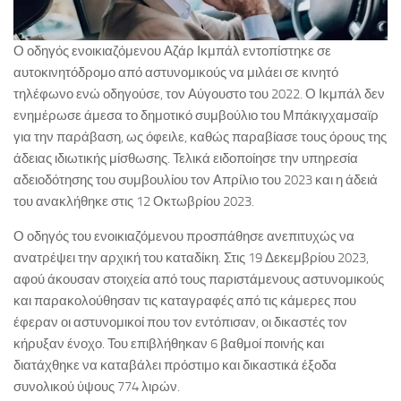
Ο οδηγός ενοικιαζόμενου Αζάρ Ικμπάλ εντοπίστηκε σε
αυτοκινητόδρομο από αστυνομικούς να μιλάει σε κινητό
τηλέφωνο ενώ οδηγούσε, τον Αύγουστο του 2022. Ο Ικμπάλ δεν
ενημέρωσε άμεσα το δημοτικό συμβούλιο του Μπάκιγχαμσαϊρ
για την παράβαση, ως όφειλε, καθώς παραβίασε τους όρους της
άδειας ιδιωτικής μίσθωσης. Τελικά ειδοποίησε την υπηρεσία
αδειοδότησης του συμβουλίου τον Απρίλιο του 2023 και η άδειά
του ανακλήθηκε στις 12 Οκτωβρίου 2023.
Ο οδηγός του ενοικιαζόμενου προσπάθησε ανεπιτυχώς να
ανατρέψει την αρχική του καταδίκη. Στις 19 Δεκεμβρίου 2023,
αφού άκουσαν στοιχεία από τους παριστάμενους αστυνομικούς
και παρακολούθησαν τις καταγραφές από τις κάμερες που
έφεραν οι αστυνομικοί που τον εντόπισαν, οι δικαστές τον
κήρυξαν ένοχο. Του επιβλήθηκαν 6 βαθμοί ποινής και
διατάχθηκε να καταβάλει πρόστιμο και δικαστικά έξοδα
συνολικού ύψους 774 λιρών.