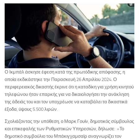
Ο Ικμπάλ άσκησε έφεση κατά της πρωτόδικης απόφασης, η
οποία εκδικάστηκε την Παρασκευή 26 Απριλίου 2024. Ο
περιφερειακός δικαστής έκρινε ότι η καταδίκη για χρήση κινητού
τηλεφώνου ήταν επαρκής για να δικαιολογήσει την ανάκληση
της άδειάς του και τον υποχρέωσε να καταβάλει τα δικαστικά
έξοδα, ύψους 5.500 λιρών.
Σχολιάζοντας την υπόθεση, ο Μαρκ Γουίν, δημοτικός σύμβουλος
και επικεφαλής των Ρυθμιστικών Υπηρεσιών, δήλωσε: «Το
δημοτικό συμβούλιο του Μπάκιγχαμσαϊρ αναγνωρίζει τον