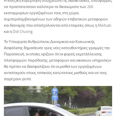
Η κινεζική κυβέρνηση υποχρεώνει τις διαδικτυακές πλατφόρμες
να προστατεύσουν καλύτερα τα δικαιώματα των 200
εκατομμυρίων εργαζομένων τους στη χώρα,
συμπεριλαμβανομένων των οδηγών επιβατικών μεταφορών
και διανομής που απασχολούνται από εταιρείες όπως η Meituan
και η Didi Chuxing.
Το Υπουργείο Ανθρώπινου Δυναμικού και Κοινωνικής
Ασφάλισης δημοσίευσε τρεις νέες κατευθυντήριες γραμμές την
Παρασκευή, οι οποίες ορίζουν ότι οι φορείς εκμετάλλευσης
πλατφορμών παράδοσης, μεταφορών και οικιακών υπηρεσιών
θα πρέπει να διασφαλίζουν ότι οι μισθοί των εργαζομένων
αντιστοιχούν στους τοπικούς κατώτατους μισθούς και να τους
παρέχουν ρεπό.