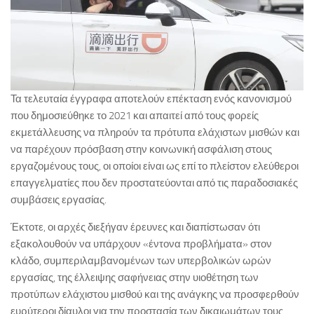
Τα τελευταία έγγραφα αποτελούν επέκταση ενός κανονισμού
που δημοσιεύθηκε το 2021 και απαιτεί από τους φορείς
εκμετάλλευσης να πληρούν τα πρότυπα ελάχιστων μισθών και
να παρέχουν πρόσβαση στην κοινωνική ασφάλιση στους
εργαζομένους τους, οι οποίοι είναι ως επί το πλείστον ελεύθεροι
επαγγελματίες που δεν προστατεύονται από τις παραδοσιακές
συμβάσεις εργασίας.
Έκτοτε, οι αρχές διεξήγαν έρευνες και διαπίστωσαν ότι
εξακολουθούν να υπάρχουν «έντονα προβλήματα» στον
κλάδο, συμπεριλαμβανομένων των υπερβολικών ωρών
εργασίας, της έλλειψης σαφήνειας στην υιοθέτηση των
προτύπων ελάχιστου μισθού και της ανάγκης να προσφερθούν
ευρύτεροι δίαυλοι για την προστασία των δικαιωμάτων τους.