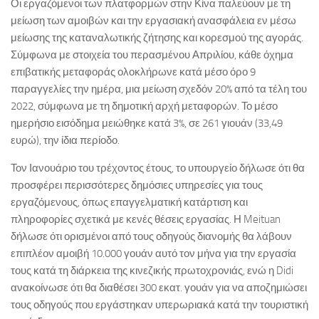
Οι εργαζόμενοι των πλατφορμών στην Κίνα παλεύουν με τη
μείωση των αμοιβών και την εργασιακή ανασφάλεια εν μέσω
μείωσης της καταναλωτικής ζήτησης και κορεσμού της αγοράς.
Σύμφωνα με στοιχεία του περασμένου Απριλίου, κάθε όχημα
επιβατικής μεταφοράς ολοκλήρωνε κατά μέσο όρο 9
παραγγελίες την ημέρα, μια μείωση σχεδόν 20% από τα τέλη του
2022, σύμφωνα με τη δημοτική αρχή μεταφορών. Το μέσο
ημερήσιο εισόδημα μειώθηκε κατά 3%, σε 261 γιουάν (33,49
ευρώ), την ίδια περίοδο.
Τον Ιανουάριο του τρέχοντος έτους, το υπουργείο δήλωσε ότι θα
προσφέρει περισσότερες δημόσιες υπηρεσίες για τους
εργαζόμενους, όπως επαγγελματική κατάρτιση και
πληροφορίες σχετικά με κενές θέσεις εργασίας. Η Meituan
δήλωσε ότι ορισμένοι από τους οδηγούς διανομής θα λάβουν
επιπλέον αμοιβή 10.000 γουάν αυτό τον μήνα για την εργασία
τους κατά τη διάρκεια της κινεζικής πρωτοχρονιάς, ενώ η Didi
ανακοίνωσε ότι θα διαθέσει 300 εκατ. γουάν για να αποζημιώσει
τους οδηγούς που εργάστηκαν υπερωριακά κατά την τουριστική