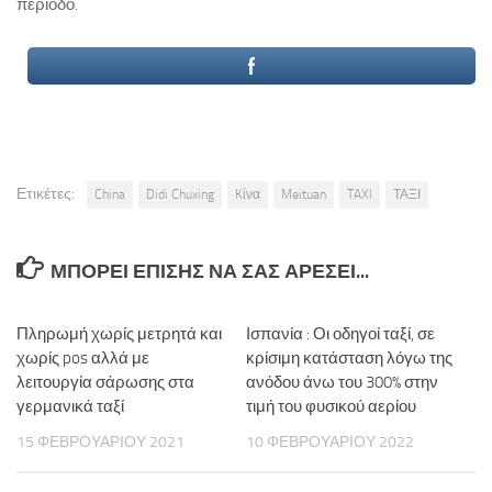
περίοδο.
Ετικέτες:
China
Didi Chuxing
Kίνα
Meituan
TAXI
ΤΑΞΙ
ΜΠΟΡΕΊ ΕΠΊΣΗΣ ΝΑ ΣΑΣ ΑΡΈΣΕΙ...
Πληρωμή χωρίς μετρητά και
Ισπανία : Οι οδηγοί ταξί, σε
χωρίς pos αλλά με
κρίσιμη κατάσταση λόγω της
λειτουργία σάρωσης στα
ανόδου άνω του 300% στην
γερμανικά ταξί
τιμή του φυσικού αερίου
15 ΦΕΒΡΟΥΑΡΊΟΥ 2021
10 ΦΕΒΡΟΥΑΡΊΟΥ 2022