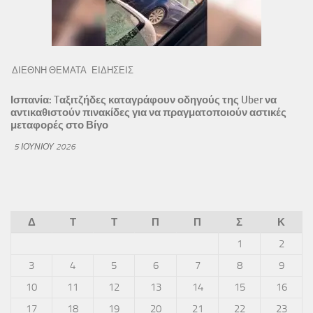
ΔΙΕΘΝΗ ΘΕΜΑΤΑ
ΕΙΔΗΣΕΙΣ
Ισπανία: Tαξιτζήδες καταγράφουν οδηγούς της Uber να
αντικαθιστούν πινακίδες για να πραγματοποιούν αστικές
μεταφορές στο Βίγο
5 ΙΟΥΝΊΟΥ 2026
Δ
Τ
Τ
Π
Π
Σ
Κ
1
2
3
4
5
6
7
8
9
10
11
12
13
14
15
16
17
18
19
20
21
22
23