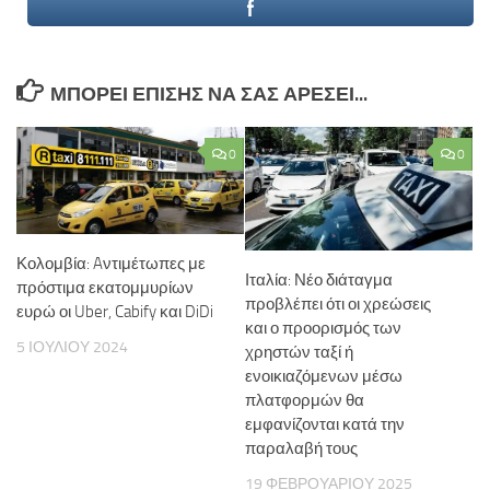
ΜΠΟΡΕΊ ΕΠΊΣΗΣ ΝΑ ΣΑΣ ΑΡΈΣΕΙ...
0
0
Κολομβία: Aντιμέτωπες με
Ιταλία: Νέο διάταγμα
πρόστιμα εκατομμυρίων
προβλέπει ότι οι χρεώσεις
ευρώ οι Uber, Cabify και DiDi
και ο προορισμός των
5 ΙΟΥΛΊΟΥ 2024
χρηστών ταξί ή
ενοικιαζόμενων μέσω
πλατφορμών θα
εμφανίζονται κατά την
παραλαβή τους
19 ΦΕΒΡΟΥΑΡΊΟΥ 2025