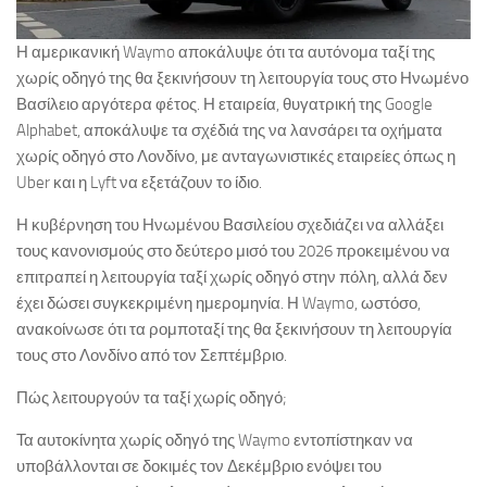
Η αμερικανική Waymo αποκάλυψε ότι τα αυτόνομα ταξί της
χωρίς οδηγό της θα ξεκινήσουν τη λειτουργία τους στο Ηνωμένο
Βασίλειο αργότερα φέτος. Η εταιρεία, θυγατρική της Google
Alphabet, αποκάλυψε τα σχέδιά της να λανσάρει τα οχήματα
χωρίς οδηγό στο Λονδίνο, με ανταγωνιστικές εταιρείες όπως η
Uber και η Lyft να εξετάζουν το ίδιο.
Η κυβέρνηση του Ηνωμένου Βασιλείου σχεδιάζει να αλλάξει
τους κανονισμούς στο δεύτερο μισό του 2026 προκειμένου να
επιτραπεί η λειτουργία ταξί χωρίς οδηγό στην πόλη, αλλά δεν
έχει δώσει συγκεκριμένη ημερομηνία. Η Waymo, ωστόσο,
ανακοίνωσε ότι τα ρομποταξί της θα ξεκινήσουν τη λειτουργία
τους στο Λονδίνο από τον Σεπτέμβριο.
Πώς λειτουργούν τα ταξί χωρίς οδηγό;
Τα αυτοκίνητα χωρίς οδηγό της Waymo εντοπίστηκαν να
υποβάλλονται σε δοκιμές τον Δεκέμβριο ενόψει του