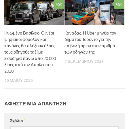
0
0
Hνωμένο Βασίλειο: Οι νέοι
Kαναδάς: Η Uber μηνύει τον
ψηφιακοί φορολογικοί
δήμο του Τορόντο για την
κανόνες θα πλήξουν όλους
επιβολή ορίου στον αριθμό
τους οδηγούς ταξί με
των οδηγών της
εισόδημα πάνω από 20.000
7 ΔΕΚΕΜΒΡΊΟΥ 2023
λίρες από τον Απρίλιο του
2028
16 ΜΑΪ́ΟΥ 2025
ΑΦΉΣΤΕ ΜΙΑ ΑΠΆΝΤΗΣΗ
Σχόλιο
*