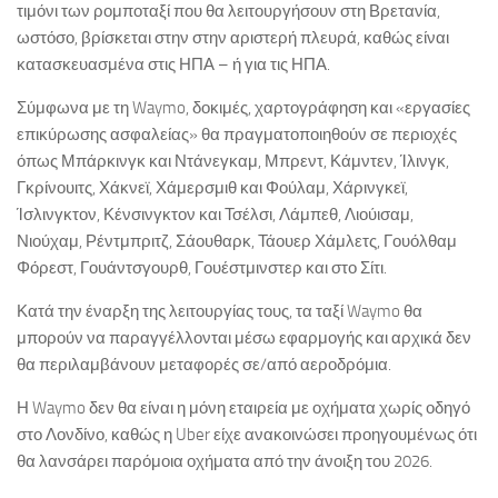
τιμόνι των ρομποταξί που θα λειτουργήσουν στη Βρετανία,
ωστόσο, βρίσκεται στην στην αριστερή πλευρά, καθώς είναι
κατασκευασμένα στις ΗΠΑ – ή για τις ΗΠΑ.
Σύμφωνα με τη Waymo, δοκιμές, χαρτογράφηση και «εργασίες
επικύρωσης ασφαλείας» θα πραγματοποιηθούν σε περιοχές
όπως Μπάρκινγκ και Ντάνεγκαμ, Μπρεντ, Κάμντεν, Ίλινγκ,
Γκρίνουιτς, Χάκνεϊ, Χάμερσμιθ και Φούλαμ, Χάρινγκεϊ,
Ίσλινγκτον, Κένσινγκτον και Τσέλσι, Λάμπεθ, Λιούισαμ,
Νιούχαμ, Ρέντμπριτζ, Σάουθαρκ, Τάουερ Χάμλετς, Γουόλθαμ
Φόρεστ, Γουάντσγουρθ, Γουέστμινστερ και στο Σίτι.
Κατά την έναρξη της λειτουργίας τους, τα ταξί Waymo θα
μπορούν να παραγγέλλονται μέσω εφαρμογής και αρχικά δεν
θα περιλαμβάνουν μεταφορές σε/από αεροδρόμια.
Η Waymo δεν θα είναι η μόνη εταιρεία με οχήματα χωρίς οδηγό
στο Λονδίνο, καθώς η Uber είχε ανακοινώσει προηγουμένως ότι
θα λανσάρει παρόμοια οχήματα από την άνοιξη του 2026.