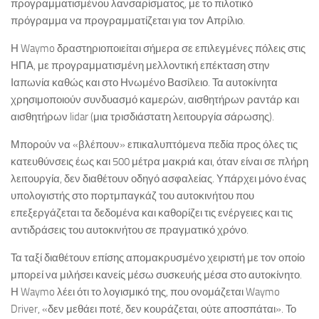
προγραμματισμένου λανσαρίσματος, με το πιλοτικό
πρόγραμμα να προγραμματίζεται για τον Απρίλιο.
Η Waymo δραστηριοποιείται σήμερα σε επιλεγμένες πόλεις στις
ΗΠΑ, με προγραμματισμένη μελλοντική επέκταση στην
Ιαπωνία καθώς και στο Ηνωμένο Βασίλειο. Τα αυτοκίνητα
χρησιμοποιούν συνδυασμό καμερών, αισθητήρων ραντάρ και
αισθητήρων lidar (μια τρισδιάστατη λειτουργία σάρωσης).
Μπορούν να «βλέπουν» επικαλυπτόμενα πεδία προς όλες τις
κατευθύνσεις έως και 500 μέτρα μακριά και, όταν είναι σε πλήρη
λειτουργία, δεν διαθέτουν οδηγό ασφαλείας. Υπάρχει μόνο ένας
υπολογιστής στο πορτμπαγκάζ του αυτοκινήτου που
επεξεργάζεται τα δεδομένα και καθορίζει τις ενέργειες και τις
αντιδράσεις του αυτοκινήτου σε πραγματικό χρόνο.
Τα ταξί διαθέτουν επίσης απομακρυσμένο χειριστή με τον οποίο
μπορεί να μιλήσει κανείς μέσω συσκευής μέσα στο αυτοκίνητο.
Η Waymo λέει ότι το λογισμικό της, που ονομάζεται Waymo
Driver, «δεν μεθάει ποτέ, δεν κουράζεται, ούτε αποσπάται». Το