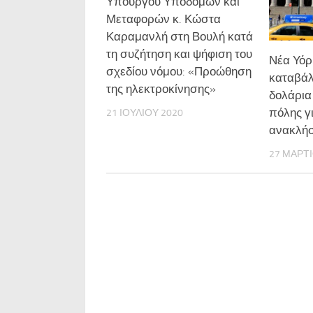
Υπουργού Υποδομών και
Μεταφορών κ. Κώστα
Καραμανλή στη Βουλή κατά
τη συζήτηση και ψήφιση του
Νέα Υόρ
σχεδίου νόμου: «Προώθηση
καταβάλ
της ηλεκτροκίνησης»
δολάρια 
πόλης γ
21 ΙΟΥΛΊΟΥ 2020
ανακλήσ
27 ΜΑΡΤΊ