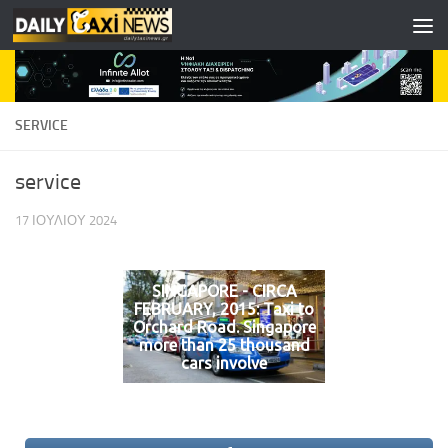
Skip to content
SERVICE
service
17 ΙΟΥΛΊΟΥ 2024
SINGAPORE - CIRCA
FEBRUARY, 2015: Taxi to
Orchard Road. Singapore
more than 25 thousand
cars involve