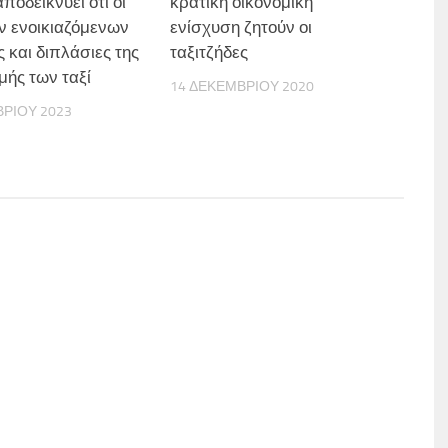
ποδεικνύει ότι οι
κρατική οικονομική
ων ενοικιαζόμενων
ενίσχυση ζητούν οι
ς και διπλάσιες της
ταξιτζήδες
μής των ταξί
14 ΔΕΚΕΜΒΡΊΟΥ 2020
ΒΡΊΟΥ 2023