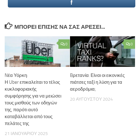
ΜΠΟΡΕΊ ΕΠΊΣΗΣ ΝΑ ΣΑΣ ΑΡΈΣΕΙ...
0
0
Nέα Υόρκη:
Bρετανία: Είναι οι εικονικές
Η Uber επικαλείται το τέλος
πιάτσες ταξί η λύση για τα
κυκλοφοριακής
αεροδρόμια;
συμφόρησης για να μειώσει
20 ΑΥΓΟΎΣΤΟΥ 2024
τους μισθούς των οδηγών
της, παρότι αυτό
καταβάλλεται από τους
πελάτες της
21 ΙΑΝΟΥΑΡΊΟΥ 2025