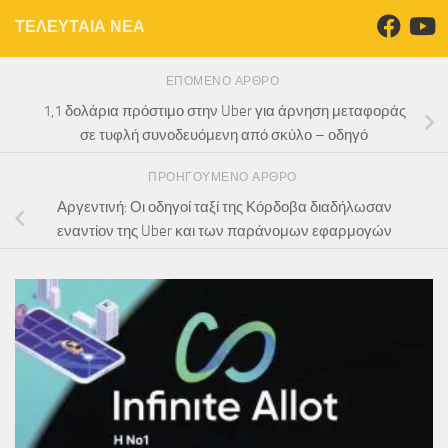
ΤΕΛΕΥΤΑΙΑ ΝΕΑ
ΕΠΌΜΕΝΟ ΆΡΘΡΟ
1,1 δολάρια πρόστιμο στην Uber για άρνηση μεταφοράς
σε τυφλή συνοδευόμενη από σκύλο – οδηγό
ΠΡΟΗΓΟΎΜΕΝΟ ΆΡΘΡΟ
Αργεντινή: Οι οδηγοί ταξί της Κόρδοβα διαδήλωσαν
εναντίον της Uber και των παράνομων εφαρμογών