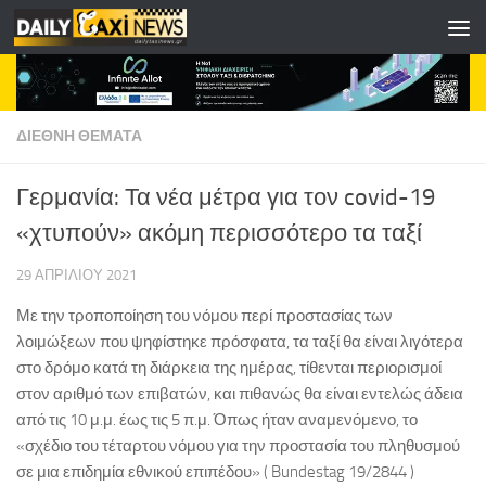
Skip to content
ΔΙΕΘΝΗ ΘΕΜΑΤΑ
Γερμανία: Τα νέα μέτρα για τον covid-19
«χτυπούν» ακόμη περισσότερο τα ταξί
29 ΑΠΡΙΛΊΟΥ 2021
Με την τροποποίηση του νόμου περί προστασίας των
λοιμώξεων που ψηφίστηκε πρόσφατα, τα ταξί θα είναι λιγότερα
στο δρόμο κατά τη διάρκεια της ημέρας, τίθενται περιορισμοί
στον αριθμό των επιβατών, και πιθανώς θα είναι εντελώς άδεια
από τις 10 μ.μ. έως τις 5 π.μ. Όπως ήταν αναμενόμενο, το
«σχέδιο του τέταρτου νόμου για την προστασία του πληθυσμού
σε μια επιδημία εθνικού επιπέδου» ( Bundestag 19/2844 )