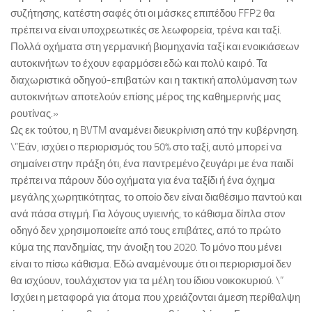
συζήτησης, κατέστη σαφές ότι οι μάσκες επιπέδου FFP2 θα
πρέπει να είναι υποχρεωτικές σε λεωφορεία, τρένα και ταξί.
Πολλά οχήματα στη γερμανική βιομηχανία ταξί και ενοικιάσεων
αυτοκινήτων το έχουν εφαρμόσει εδώ και πολύ καιρό. Τα
διαχωριστικά οδηγού-επιβατών και η τακτική απολύμανση των
αυτοκινήτων αποτελούν επίσης μέρος της καθημερινής μας
ρουτίνας.»
Ως εκ τούτου, η BVTM αναμένει διευκρίνιση από την κυβέρνηση.
\”Εάν, ισχύει ο περιορισμός του 50% στο ταξί, αυτό μπορεί να
σημαίνει στην πράξη ότι, ένα παντρεμένο ζευγάρι με ένα παιδί
πρέπει να πάρουν δύο οχήματα για ένα ταξίδι ή ένα όχημα
μεγάλης χωρητικότητας, το οποίο δεν είναι διαθέσιμο παντού και
ανά πάσα στιγμή. Για λόγους υγιεινής, το κάθισμα δίπλα στον
οδηγό δεν χρησιμοποιείτε από τους επιβάτες, από το πρώτο
κύμα της πανδημίας, την άνοιξη του 2020. Το μόνο που μένει
είναι το πίσω κάθισμα. Εδώ αναμένουμε ότι οι περιορισμοί δεν
θα ισχύουν, τουλάχιστον για τα μέλη του ίδιου νοικοκυριού. \”
Ισχύει η μεταφορά για άτομα που χρειάζονται άμεση περίθαλψη