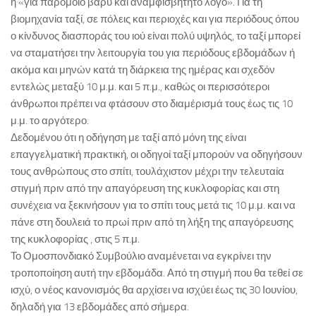
ή «για παρόμοιο βαρύ και αναμφισβήτητο λόγο». Για τη
βιομηχανία ταξί, σε πόλεις και περιοχές και για περιόδους όπου
ο κίνδυνος διασποράς του ιού είναι πολύ υψηλός, το ταξί μπορεί
να σταματήσει την λειτουργία του για περιόδους εβδομάδων ή
ακόμα και μηνών κατά τη διάρκεια της ημέρας και σχεδόν
εντελώς μεταξύ 10 μ.μ. και 5 π.μ., καθώς οι περισσότεροι
άνθρωποι πρέπει να φτάσουν στο διαμέρισμά τους έως τις 10
μ.μ. το αργότερο.
Δεδομένου ότι η οδήγηση με ταξί από μόνη της είναι
επαγγελματική πρακτική, οι οδηγοί ταξί μπορούν να οδηγήσουν
τους ανθρώπους στο σπίτι, τουλάχιστον μέχρι την τελευταία
στιγμή πριν από την απαγόρευση της κυκλοφορίας και στη
συνέχεια να ξεκινήσουν για το σπίτι τους μετά τις 10 μ.μ. και να
πάνε στη δουλειά το πρωί πριν από τη λήξη της απαγόρευσης
της κυκλοφορίας , στις 5 π.μ.
Το Ομοσπονδιακό Συμβούλιο αναμένεται να εγκρίνει την
τροποποίηση αυτή την εβδομάδα. Από τη στιγμή που θα τεθεί σε
ισχύ, ο νέος κανονισμός θα αρχίσει να ισχύει έως τις 30 Ιουνίου,
δηλαδή για 13 εβδομάδες από σήμερα.