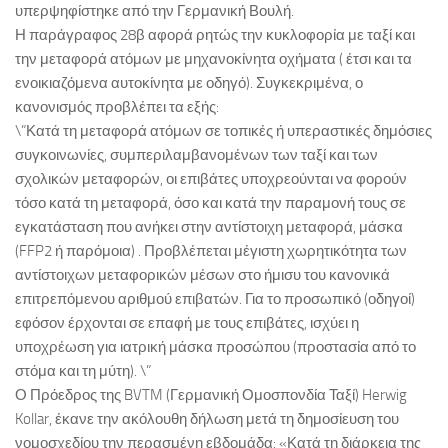
υπερψηφίστηκε από την Γερμανική Βουλή.
Η παράγραφος 28β αφορά ρητώς την κυκλοφορία με ταξί και
την μεταφορά ατόμων με μηχανοκίνητα οχήματα ( έτσι και τα
ενοικιαζόμενα αυτοκίνητα με οδηγό). Συγκεκριμένα, ο
κανονισμός προβλέπει τα εξής:
\”Κατά τη μεταφορά ατόμων σε τοπικές ή υπεραστικές δημόσιες
συγκοινωνίες, συμπεριλαμβανομένων των ταξί και των
σχολικών μεταφορών, οι επιβάτες υποχρεούνται να φορούν
τόσο κατά τη μεταφορά, όσο και κατά την παραμονή τους σε
εγκατάσταση που ανήκει στην αντίστοιχη μεταφορά, μάσκα
(FFP2 ή παρόμοια) . Προβλέπεται μέγιστη χωρητικότητα των
αντίστοιχων μεταφορικών μέσων στο ήμισυ του κανονικά
επιτρεπόμενου αριθμού επιβατών. Για το προσωπικό (οδηγοί)
εφόσον έρχονται σε επαφή με τους επιβάτες, ισχύει η
υποχρέωση για ιατρική μάσκα προσώπου (προστασία από το
στόμα και τη μύτη). \”
Ο Πρόεδρος της BVTM (Γερμανική Ομοσπονδία Ταξί) Herwig
Kollar, έκανε την ακόλουθη δήλωση μετά τη δημοσίευση του
νομοσχεδίου την περασμένη εβδομάδα: «Κατά τη διάρκεια της