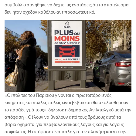
συμβούλιο αρνήθηκε να δεχτεί τις ενστάσεις ότι το αποτέλεσμα
δεν ήταν σχεδόν καθόλου αντιπροσωπευτικό.
«Οι πολίτες του Παρισιού γίνονται οι πρωτοπόροι ενός
κινήματος και πολλές πόλεις είναι βέβαιο ότι θα ακολουθήσουν
το παράδειγμά τους», δήλωσε η δήμαρχος Αν Ινταλγκό μετά την
απόφαση. «Θέλουν να βγάλουν από τους δρόμους αυτά τα
βαριά οχήματα, για περιβαλλοντικούς λόγους και για λόγους
ασφαλείας. Η απόφαση είναι καλή για τον πλανήτη και για την