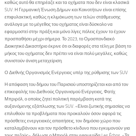
καθώς αυτό θα επηρέαζε και τα οχήματα που δεν είναι κλασικά
SUV. Η Γερμανική Ένωση Δήμων και Κοινοτήτων είναι επίσης
επιφυλακτική, καθώς η κλιμάκωση των τελών στάθμευσης
ανάλογα με το μέγεθος του οχήματος είναι δύσκολο να
εφαρμοστεί στην πράξη και μόνο λίγες πόλεις έχουν το έχουν
προσπαθήσει μέχρι σήμερα. Το 2023, το Ομοσπονδιακό
Διοικητικό Δικαστήριο έκρινε ότι οι διαφορές στα τέλη με βάση το
μήκος του οχήματος δεν πρέπει να είναι πολύ μεγάλες, καθώς
συνιστούν άνιση μεταχείριση.
Ο Διεθνής Οργανισμός Ενέργειας υπέρ της ρύθμισης των SUV
Η απόφαση του δήμου του Παρισιού υποστηρίζεται και από τον
επικεφαλής του Διεθνούς Οργανισμού Ενέργειας, Φατίχ
Μπριρόλ, ο οποίος ζητεί πολιτική παρέμβαση κατά της
αυξανόμενης εξάπλωσης των SUV. «Είναι ζωτικής σημασίας να
επιλυθούν τα προβλήματα που προκαλούν όσον αφορά τις
πρόσθετες ενεργειακές απαιτήσεις, τον δημόσιο χώρο που
καταλαμβάνουν και τον πρόσθετο κίνδυνο που εγκυμονούν για
τους πεζούς», δήλωσε ο Μπιρόλ στην εφημερίδα Les Échos. «Τα