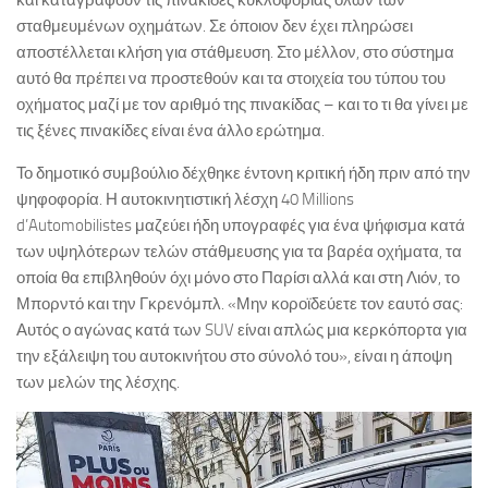
και καταγράφουν τις πινακίδες κυκλοφορίας όλων των
σταθμευμένων οχημάτων. Σε όποιον δεν έχει πληρώσει
αποστέλλεται κλήση για στάθμευση. Στο μέλλον, στο σύστημα
αυτό θα πρέπει να προστεθούν και τα στοιχεία του τύπου του
οχήματος μαζί με τον αριθμό της πινακίδας – και το τι θα γίνει με
τις ξένες πινακίδες είναι ένα άλλο ερώτημα.
Το δημοτικό συμβούλιο δέχθηκε έντονη κριτική ήδη πριν από την
ψηφοφορία. Η αυτοκινητιστική λέσχη 40 Millions
d’Automobilistes μαζεύει ήδη υπογραφές για ένα ψήφισμα κατά
των υψηλότερων τελών στάθμευσης για τα βαρέα οχήματα, τα
οποία θα επιβληθούν όχι μόνο στο Παρίσι αλλά και στη Λιόν, το
Μπορντό και την Γκρενόμπλ. «Μην κοροϊδεύετε τον εαυτό σας:
Αυτός ο αγώνας κατά των SUV είναι απλώς μια κερκόπορτα για
την εξάλειψη του αυτοκινήτου στο σύνολό του», είναι η άποψη
των μελών της λέσχης.