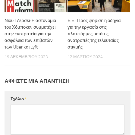
Νιου Τζέρσεϊ: H αστυνομία
Ε.Ε.: Προς ψήφιση η οδηγία
του Χόμποκεν συμμετέχει
για την εργασία στις
στην εκστρατεία για την
πλατφόρμες μετά τις
ασφάλεια των επιβατών
ανατροπές της τελευταίας
των Uber και Lyft
στιγμής
19 ΔΕΚΕΜΒΡΊΟΥ 2023
12 ΜΑΡΤΊΟΥ 2024
ΑΦΉΣΤΕ ΜΙΑ ΑΠΆΝΤΗΣΗ
Σχόλιο
*