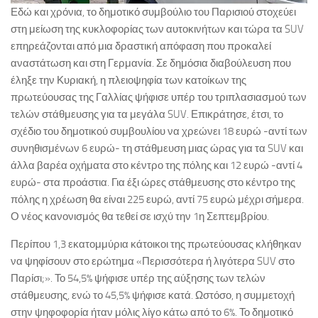
Εδώ και χρόνια, το δημοτικό συμβούλιο του Παρισιού στοχεύει
στη μείωση της κυκλοφορίας των αυτοκινήτων και τώρα τα SUV
επηρεάζονται από μια δραστική απόφαση που προκαλεί
αναστάτωση και στη Γερμανία. Σε δημόσια διαβούλευση που
έληξε την Κυριακή, η πλειοψηφία των κατοίκων της
πρωτεύουσας της Γαλλίας ψήφισε υπέρ του τριπλασιασμού των
τελών στάθμευσης για τα μεγάλα SUV. Επικράτησε, έτσι, το
σχέδιο του δημοτικού συμβουλίου να χρεώνει 18 ευρώ -αντί των
συνηθισμένων 6 ευρώ- τη στάθμευση μιας ώρας για τα SUV και
άλλα βαρέα οχήματα στο κέντρο της πόλης και 12 ευρώ -αντί 4
ευρώ- στα προάστια. Για έξι ώρες στάθμευσης στο κέντρο της
πόλης η χρέωση θα είναι 225 ευρώ, αντί 75 ευρώ μέχρι σήμερα.
Ο νέος κανονισμός θα τεθεί σε ισχύ την 1η Σεπτεμβρίου.
Περίπου 1,3 εκατομμύρια κάτοικοι της πρωτεύουσας κλήθηκαν
να ψηφίσουν στο ερώτημα «Περισσότερα ή λιγότερα SUV στο
Παρίσι;». Το 54,5% ψήφισε υπέρ της αύξησης των τελών
στάθμευσης, ενώ το 45,5% ψήφισε κατά. Ωστόσο, η συμμετοχή
στην ψηφοφορία ήταν μόλις λίγο κάτω από το 6%. Το δημοτικό