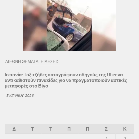
ΔΙΕΘΝΗ ΘΕΜΑΤΑ
ΕΙΔΗΣΕΙΣ
Ισπανία: Tαξιτζήδες καταγράφουν οδηγούς της Uber να
αντικαθιστούν πινακίδες για να πραγματοποιούν αστικές
μεταφορές στο Βίγο
5 ΙΟΥΝΊΟΥ 2026
Δ
Τ
Τ
Π
Π
Σ
Κ
1
2