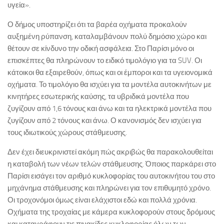
υγεία».
Ο δήμος υποστηρίζει ότι τα βαρέα οχήματα προκαλούν
αυξημένη ρύπανση, καταλαμβάνουν πολύ δημόσιο χώρο και
θέτουν σε κίνδυνο την οδική ασφάλεια. Στο Παρίσι μόνο οι
επισκέπτες θα πληρώνουν το ειδικό τιμολόγιο για τα SUV. Οι
κάτοικοι θα εξαιρεθούν, όπως και οι έμποροι και τα υγειονομικά
οχήματα. Το τιμολόγιο θα ισχύει για τα μοντέλα αυτοκινήτων με
κινητήρες εσωτερικής καύσης, τα υβριδικά μοντέλα που
ζυγίζουν από 1,6 τόνους και άνω και τα ηλεκτρικά μοντέλα που
ζυγίζουν από 2 τόνους και άνω. Ο κανονισμός δεν ισχύει για
τους ιδιωτικούς χώρους στάθμευσης.
Δεν έχει διευκρινιστεί ακόμη πώς ακριβώς θα παρακολουθείται
η καταβολή των νέων τελών στάθμευσης. Όποιος παρκάρει στο
Παρίσι εισάγει τον αριθμό κυκλοφορίας του αυτοκινήτου του στο
μηχάνημα στάθμευσης και πληρώνει για τον επιθυμητό χρόνο.
Οι τροχονόμοι όμως είναι ελάχιστοι εδώ και πολλά χρόνια.
Οχήματα της τροχαίας με κάμερα κυκλοφορούν στους δρόμους