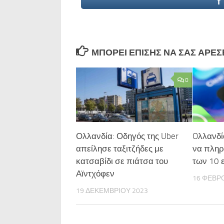
ΜΠΟΡΕΊ ΕΠΊΣΗΣ ΝΑ ΣΑΣ ΑΡΈΣΕΙ
0
Ολλανδία: Οδηγός της Uber
Oλλανδία
απείλησε ταξιτζήδες με
να πληρ
κατσαβίδι σε πιάτσα του
των 10 
Αϊντχόφεν
16 ΦΕΒΡ
19 ΔΕΚΕΜΒΡΊΟΥ 2023