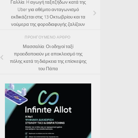
Γαλλία: H αγωγή ταξιτζήδων κατά της
Uber για αθέμιτο ανταγωνισμό
εκδικάζεται στις 13 Οκτωβρίου και τα
νούμερα της φοροδιαφυγής ζαλίζουν
ΠΡΟΗΓΟΎΜΕΝΟ ΆΡΘΡΟ
Μασσαλία: Οι οδηγοί ταξί
προειδοποιούν με αποκλεισμό της
πόλης κατά τη διάρκεια της επίσκεψης
του Πάπα