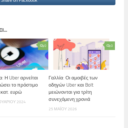
Share on Facebook
...
0
0
: Η Uber αρνείται
Γαλλία: Οι αμοιβές των
ώσει το πρόστιμο
οδηγών Uber και Bolt
εκατ. ευρώ
μειώνονται για τρίτη
συνεχόμενη χρονιά
ΟΥΑΡΊΟΥ 2024
25 ΜΑΪ́ΟΥ 2026