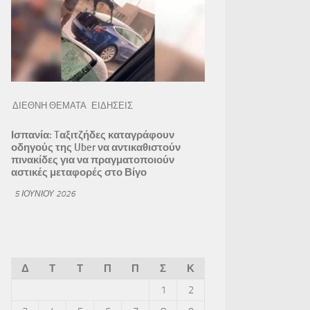
ΔΙΕΘΝΗ ΘΕΜΑΤΑ
ΕΙΔΗΣΕΙΣ
Ισπανία: Tαξιτζήδες καταγράφουν
οδηγούς της Uber να αντικαθιστούν
πινακίδες για να πραγματοποιούν
αστικές μεταφορές στο Βίγο
5 ΙΟΥΝΊΟΥ 2026
Δ
Τ
Τ
Π
Π
Σ
Κ
1
2