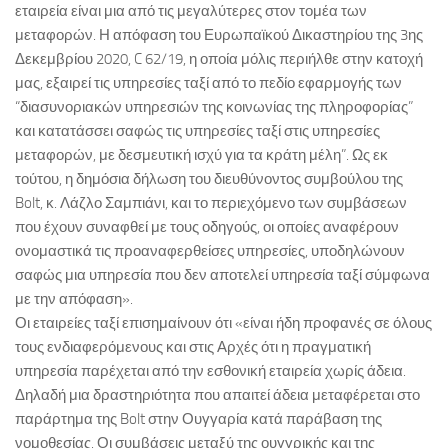
εταιρεία είναι μια από τις μεγαλύτερες στον τομέα των
μεταφορών. Η απόφαση του Ευρωπαϊκού Δικαστηρίου της 3ης
Δεκεμβρίου 2020, C 62/19, η οποία μόλις περιήλθε στην κατοχή
μας, εξαιρεί τις υπηρεσίες ταξί από το πεδίο εφαρμογής των
“διασυνοριακών υπηρεσιών της κοινωνίας της πληροφορίας”
και κατατάσσει σαφώς τις υπηρεσίες ταξί στις υπηρεσίες
μεταφορών, με δεσμευτική ισχύ για τα κράτη μέλη”. Ως εκ
τούτου, η δημόσια δήλωση του διευθύνοντος συμβούλου της
Bolt, κ. Λάζλο Σαμπιάνι, και το περιεχόμενο των συμβάσεων
που έχουν συναφθεί με τους οδηγούς, οι οποίες αναφέρουν
ονομαστικά τις προαναφερθείσες υπηρεσίες, υποδηλώνουν
σαφώς μια υπηρεσία που δεν αποτελεί υπηρεσία ταξί σύμφωνα
με την απόφαση».
Οι εταιρείες ταξί επισημαίνουν ότι «είναι ήδη προφανές σε όλους
τους ενδιαφερόμενους και στις Αρχές ότι η πραγματική
υπηρεσία παρέχεται από την εσθονική εταιρεία χωρίς άδεια.
Δηλαδή μια δραστηριότητα που απαιτεί άδεια μεταφέρεται στο
παράρτημα της Bolt στην Ουγγαρία κατά παράβαση της
νομοθεσίας. Οι συμβάσεις μεταξύ της ουγγρικής και της