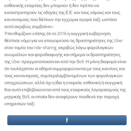
εσθονικής εταιρείας δεν μπορούν ή δεν πρέπει να
καταστρατηγούν τις οδηγίες της Ε.Ε. και τους νόμους και τους
κανονισμούς που διέπουν την εγχώρια αγορά ταξί, ωστόσο
αυτό ακριβώς συμβαίνει».
Υπενθυμίζουν επίσης ότι το 2016 η ουγγρική κυβέρνηση
θέσπισε νόμο για να απαγορεύσει τις δραστηριότητες της Uber
στον τομέα του ride-sharing, ακριβώς λόγω φορολογικών
ανωμαλιών και φοροδιαφυγής και σήμερα οι δραστηριότητες
της Uber πραγματοποιούνται από την Bolt. Η μόνη διαφορά είναι
ότι τουλάχιστον οι οδηγοί συμμορφώνονται με τους κανόνες και
τους κανονισμούς, συμπεριλαμβανομένων των φορολογικών
υποχρεώσεων, αλλά όχι η ίδια η εταιρεία, εσθονική ή ουγγρική.
Και αυτό επιβεβαιώνεται από τους εταιρικούς λογαριασμούς της
μητρικής Bolt, οι οποίοι δεν αναφέρουν πουθενά την παροχή
υπηρεσιών ταξί.