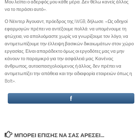
Μου λείπει ο αδερφός μου κάθε μέρα. Δεν θέλω κανείς άλλος
να το περάσει αυτό».
Ο Νέιντερ Άγουαντ, πρόεδρος της IWGB, δήλωσε: «Ως οδηγοί
εφαρμογών πρέπει να αντέξουμε πολλά: να υπομένουμε τη
φτώχεια, να απολυόμαστε χωρίς να γνωρίζουμε τον λόγο, να
αντιμετωπίζουμε την έλλειψη βασικών δικαιωμάτων στον χώρο
εργασίας. Είναι απαράδεκτο όμως οι εργοδότες μας να μην
κάνουν το παραμικρό για την ασφάλειά μας. Κανένας
άνθρωπος, αυτοαπασχολούμενος ή άλλος, δεν πρέπει να
αντιμετωπίζει την απάθεια και την αδιαφορία εταιρειών όπως η
Bolt».
ΜΠΟΡΕΊ ΕΠΊΣΗΣ ΝΑ ΣΑΣ ΑΡΈΣΕΙ...