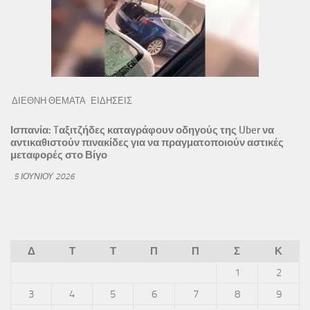
ΔΙΕΘΝΗ ΘΕΜΑΤΑ
ΕΙΔΗΣΕΙΣ
Ισπανία: Tαξιτζήδες καταγράφουν οδηγούς της Uber να
αντικαθιστούν πινακίδες για να πραγματοποιούν αστικές
μεταφορές στο Βίγο
5 ΙΟΥΝΊΟΥ 2026
Δ
Τ
Τ
Π
Π
Σ
Κ
1
2
3
4
5
6
7
8
9