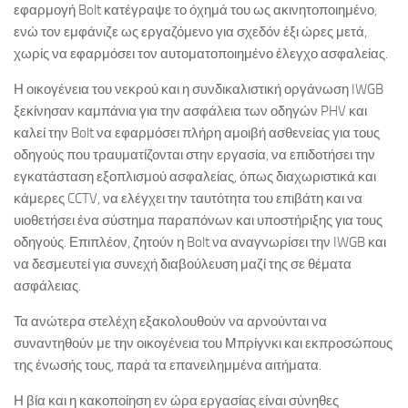
εφαρμογή Bolt κατέγραψε το όχημά του ως ακινητοποιημένο,
ενώ τον εμφάνιζε ως εργαζόμενο για σχεδόν έξι ώρες μετά,
χωρίς να εφαρμόσει τον αυτοματοποιημένο έλεγχο ασφαλείας.
Η οικογένεια του νεκρού και η συνδικαλιστική οργάνωση IWGB
ξεκίνησαν καμπάνια για την ασφάλεια των οδηγών PHV και
καλεί την Bolt να εφαρμόσει πλήρη αμοιβή ασθενείας για τους
οδηγούς που τραυματίζονται στην εργασία, να επιδοτήσει την
εγκατάσταση εξοπλισμού ασφαλείας, όπως διαχωριστικά και
κάμερες CCTV, να ελέγχει την ταυτότητα του επιβάτη και να
υιοθετήσει ένα σύστημα παραπόνων και υποστήριξης για τους
οδηγούς. Επιπλέον, ζητούν η Bolt να αναγνωρίσει την IWGB και
να δεσμευτεί για συνεχή διαβούλευση μαζί της σε θέματα
ασφάλειας.
Τα ανώτερα στελέχη εξακολουθούν να αρνούνται να
συναντηθούν με την οικογένεια του Μπρίγνκι και εκπροσώπους
της ένωσής τους, παρά τα επανειλημμένα αιτήματα.
Η βία και η κακοποίηση εν ώρα εργασίας είναι σύνηθες