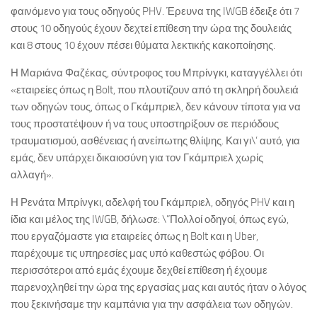
φαινόμενο για τους οδηγούς PHV. Έρευνα της IWGB έδειξε ότι 7
στους 10 οδηγούς έχουν δεχτεί επίθεση την ώρα της δουλειάς
και 8 στους 10 έχουν πέσει θύματα λεκτικής κακοποίησης.
Η Μαριάνα Φαζέκας, σύντροφος του Μπρίνγκι, καταγγέλλει ότι
«εταιρείες όπως η Bolt, που πλουτίζουν από τη σκληρή δουλειά
των οδηγών τους, όπως ο Γκάμπριελ, δεν κάνουν τίποτα για να
τους προστατέψουν ή να τους υποστηρίξουν σε περιόδους
τραυματισμού, ασθένειας ή ανείπωτης θλίψης. Και γι\’ αυτό, για
εμάς, δεν υπάρχει δικαιοσύνη για τον Γκάμπριελ χωρίς
αλλαγή».
Η Ρενάτα Μπρίνγκι, αδελφή του Γκάμπριελ, οδηγός PHV και η
ίδια και μέλος της IWGB, δήλωσε: \”Πολλοί οδηγοί, όπως εγώ,
που εργαζόμαστε για εταιρείες όπως η Bolt και η Uber,
παρέχουμε τις υπηρεσίες μας υπό καθεστώς φόβου. Οι
περισσότεροι από εμάς έχουμε δεχθεί επίθεση ή έχουμε
παρενοχληθεί την ώρα της εργασίας μας και αυτός ήταν ο λόγος
που ξεκινήσαμε την καμπάνια για την ασφάλεια των οδηγών.