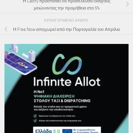
Η Cabify προσπαθεί να προσελκύσει οδηγούς
μειώνοντας την προμήθεια στο 5%
ΠΡΟΗΓΟΎΜΕΝΟ ΆΡΘΡΟ
Η Free Now αποχωρεί από την Πορτογαλία τον Απρίλιο