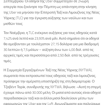
Σεπτεμβρίου. Οι οδηγοί της Uber συμμετείχαν σε 24ωρη
απεργία που ξεκίνησε την Πέμπτη ως απάντηση στην κίνηση
της Uber να μηνύσει την Επιτροπή Ταξί και Λιμουζίνας της Νέας
Υόρκης (TLC) για την έγκριση αύξησης των ναύλων και των
μισθών τους.
Τον Νοέμβριο, η TLC ενέκρινε αυξήσεις για τους οδηγούς κατά
7,42% ανά λεπτό και 23,93% ανά μίλι. Αυτό σημαίνει ότι οι οδηγοί
θα αμείβονταν με τουλάχιστον 27,15 δολάρια για μια διαδρομή
30 λεπτών ή 7,5 μιλίων – αύξηση άνω των 4,00 δολ. από τις
αρχικές τιμές και περισσότερο από 2,50 δολ. από τις τρέχουσες
τιμές.
Η Συμμαχία Εργαζομένων Ταξί της Νέας Υόρκης (NYTWA),
σωματείο που εκπροσωπεί τους οδηγούς ταξί και λιμουζίνας,
πρόσφερε την αμέριστη υποστήριξή της στη διαμαρτυρία. Ο
Τζαβέντ Ταρίκ, συνιδρυτής της NYTWA, δήλωσε: «Αυτή τη στιγμή
έχουμε πάνω από 30.000 μέλη. Οι μισοί από αυτούς είναι οδηγοί
παραδοσιακών ταξί και οι άλλοι μισοί δουλεύουν μέσω των
εφαρμογών της Uber και της Lyft. Αγωνιζόμαστε και παλεύουμε