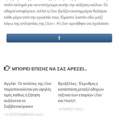
πολύ σκληρά για να επιτύχουμε αυτήν την αύξηση ναύλου. Οι
οδηγοί υποφέρουν, αλλά η Uber βγάζει εκατομμύρια δολάρια
κάθε μέρα από την εργασία τους. Είμαστε λοιπόν εδώ μαζί
λόγω της απληστίας της Uber». Η Uber αρνήθηκε να σχολιάσει.
ΜΠΟΡΕΊ ΕΠΊΣΗΣ ΝΑ ΣΑΣ ΑΡΈΣΕΙ...
Αγγλία : Οι πελάτες της Uber
Βρυξέλλες : Έκρυθμη η
παραπονιούνται για υψηλές
κατάσταση μεταξύ οδηγών
τιμές καθώς η ζήτηση
ταξί και των εταιριών Uber
αυξάνεται το
και Heetch
Σαββατοκύριακο
10 ΜΑΪ́ΟΥ 2021
15 ΣΕΠΤΕΜΒΡΊΟΥ 2021