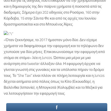
όσο και για τις οδηγούς που επιθυμούν να την χρησιμοποιήσουν
και η δημιουργός της δεν παίρνει χρήματα ή ποσοστά από τις
διαδρομές. Σήμερα έχει 202 οδηγούς στο Ροσάριο, 160 στην
Κόρδοβα, 15 στην Σάντα Φε και από τις αρχές του Ιουνίου
δραστηριοποιείται και στο Μπουένος Άϊρες.
«Όταν ξεκινήσαμε, το 2017 ήμασταν μόνο δύο. Δεν είχαμε
χρήματα να διαφημίσουμε την εφαρμογή και το τηλέφωνο δεν
χτυπούσε για δύο μήνες. Επικοινωνούσαμε την εφαρμογή από
στόμα σε στόμα» λέει η Juncos. Ώσπου μια μέρα με μια
ανάρτηση στο tweeter άλλαξαν όλα. Η εφαρμογή άρχισε να
γίνεται γνωστή στις γυναίκες και τα υπόλοιπα πήραν το δρόμο
τους. Το “She Taxi” είναι πλέον σε πλήρη λειτουργία και η Juncos
δέχεται αιτήματα από πόλεις όπως το Κίτο (Εκουαδόρ), η
Βαλένθια (Ισπανία), η Μπογκοτά (Κολομβία) και το Μεξικό για
να λειτουργήσουν την εφαρμογή τους.