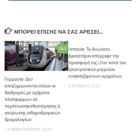
ΜΠΟΡΕΊ ΕΠΊΣΗΣ ΝΑ ΣΑΣ ΑΡΈΣΕΙ...
0
Iσπανία: Το Ανώτατο
Δικαστήριο απέρριψε την
προσφυγή της Uber κατά του
ηλεκτρονικού μητρώου
ενοικιαζόμενων οχημάτων
Γερμανία: Δεν
αποζημιώνονται πλέον οι
8 ΙΟΥΝΊΟΥ 2023
διαδρομές με οχήματα
πλατφορμών σε
περίπτωσηκαθυστέρησης ή
ακύρωσης σιδηροδρομικών
δρομολογίων
12 ΦΕΒΡΟΥΑΡΊΟΥ 2025