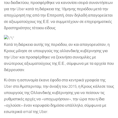
του διαδικτύου, προσφέρθηκε να κανονίσει σειρά συναντήσεων
για την Uber κατά τη διάρκεια της 18μηνης περιόδου μετά την
αποχώρησή της από την Επιτροπή, όταν δηλαδή απαγορεύεται
σε αξιωματούχους της Ε.Ε. να συμμετέχουν σε επιχειρηματικές
δραστηριότητες τέτοιου είδους
Κατά τη διάρκεια αυτής της περιόδου, αν και απαγορευόταν, η
Κρους μίλησε σε υπουργούς της ολλανδικής κυβέρνησης για
την Uber και προσφέρθηκε να ξεκινήσει συνομιλίες με
ανώτερους αξιωματούχους της Ε.Ε., σύμφωνα με τα αρχεία που
διέρρευσαν.
Κι όταν η αστυνομία έκανε έφοδο στα κεντρικά γραφεία της
Uber στο Άμστερνταμ, την άνοιξη του 2015, η Κρους κάλεσε τους
υπουργούς της Ολλανδικής κυβέρνησης για να πείσουν τις
ρυθμιστικές αρχές να «υποχωρήσουν», την ώρα που η ίδια
«οχλούσε» έναν κορυφαίο δημόσιο υπάλληλο, σύμφωνα με
εσωτερικά email της Uber.