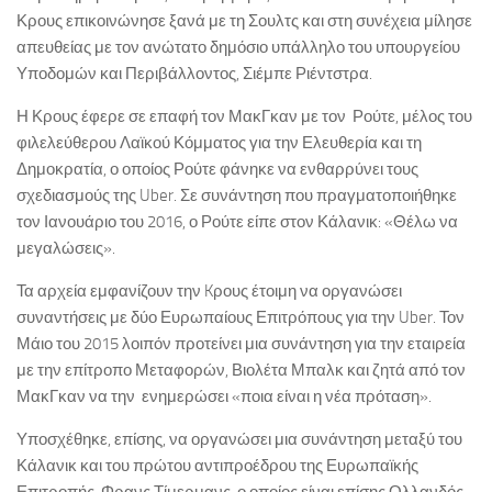
Κρους επικοινώνησε ξανά με τη Σουλτς και στη συνέχεια μίλησε
απευθείας με τον ανώτατο δημόσιο υπάλληλο του υπουργείου
Υποδομών και Περιβάλλοντος, Σιέμπε Ριέντστρα.
Η Κρους έφερε σε επαφή τον ΜακΓκαν με τον Ρούτε, μέλος του
φιλελεύθερου Λαϊκού Κόμματος για την Ελευθερία και τη
Δημοκρατία, ο οποίος Ρούτε φάνηκε να ενθαρρύνει τους
σχεδιασμούς της Uber. Σε συνάντηση που πραγματοποιήθηκε
τον Ιανουάριο του 2016, ο Ρούτε είπε στον Κάλανικ: «Θέλω να
μεγαλώσεις».
Τα αρχεία εμφανίζουν την Kρους έτοιμη να οργανώσει
συναντήσεις με δύο Ευρωπαίους Επιτρόπους για την Uber. Τον
Μάιο του 2015 λοιπόν προτείνει μια συνάντηση για την εταιρεία
με την επίτροπο Μεταφορών, Βιολέτα Μπαλκ και ζητά από τον
ΜακΓκαν να την ενημερώσει «ποια είναι η νέα πρόταση».
Υποσχέθηκε, επίσης, να οργανώσει μια συνάντηση μεταξύ του
Κάλανικ και του πρώτου αντιπροέδρου της Ευρωπαϊκής