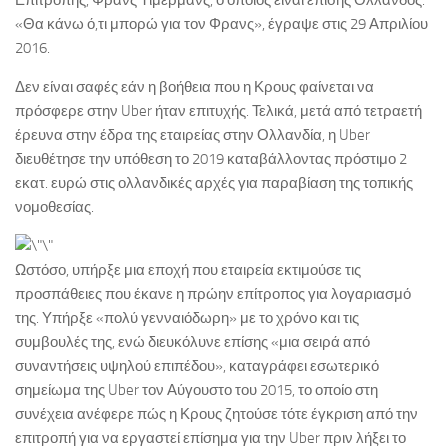
Επιτροπής, Φρανς Τίμερμανς, ο οποίος είναι επίσης Ολλανδός.
«Θα κάνω ό,τι μπορώ για τον Φρανς», έγραψε στις 29 Απριλίου
2016.
Δεν είναι σαφές εάν η βοήθεια που η Κρους φαίνεται να
πρόσφερε στην Uber ήταν επιτυχής. Τελικά, μετά από τετραετή
έρευνα στην έδρα της εταιρείας στην Ολλανδία, η Uber
διευθέτησε την υπόθεση το 2019 καταβάλλοντας πρόστιμο 2
εκατ. ευρώ στις ολλανδικές αρχές για παραβίαση της τοπικής
νομοθεσίας.
Ωστόσο, υπήρξε μια εποχή που εταιρεία εκτιμούσε τις
προσπάθειες που έκανε η πρώην επίτροπος για λογαριασμό
της. Υπήρξε «πολύ γενναιόδωρη» με το χρόνο και τις
συμβουλές της, ενώ διευκόλυνε επίσης «μια σειρά από
συναντήσεις υψηλού επιπέδου», καταγράφει εσωτερικό
σημείωμα της Uber τον Αύγουστο του 2015, το οποίο στη
συνέχεια ανέφερε πώς η Κρους ζητούσε τότε έγκριση από την
επιτροπή για να εργαστεί επίσημα για την Uber πριν λήξει το