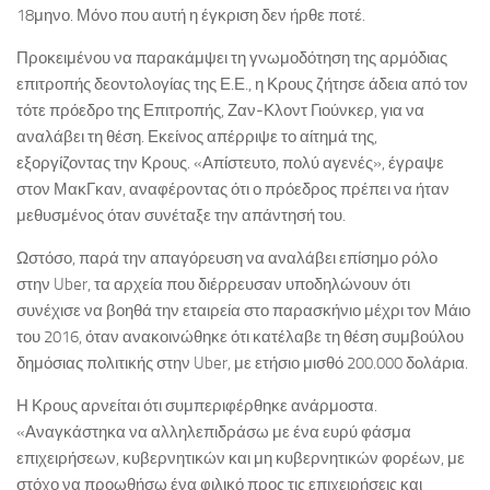
18μηνο. Μόνο που αυτή η έγκριση δεν ήρθε ποτέ.
Προκειμένου να παρακάμψει τη γνωμοδότηση της αρμόδιας
επιτροπής δεοντολογίας της Ε.Ε., η Κρους ζήτησε άδεια από τον
τότε πρόεδρο της Επιτροπής, Ζαν-Κλοντ Γιούνκερ, για να
αναλάβει τη θέση. Εκείνος απέρριψε το αίτημά της,
εξοργίζοντας την Κρους. «Απίστευτο, πολύ αγενές», έγραψε
στον ΜακΓκαν, αναφέροντας ότι ο πρόεδρος πρέπει να ήταν
μεθυσμένος όταν συνέταξε την απάντησή του.
Ωστόσο, παρά την απαγόρευση να αναλάβει επίσημο ρόλο
στην Uber, τα αρχεία που διέρρευσαν υποδηλώνουν ότι
συνέχισε να βοηθά την εταιρεία στο παρασκήνιο μέχρι τον Μάιο
του 2016, όταν ανακοινώθηκε ότι κατέλαβε τη θέση συμβούλου
δημόσιας πολιτικής στην Uber, με ετήσιο μισθό 200.000 δολάρια.
Η Κρους αρνείται ότι συμπεριφέρθηκε ανάρμοστα.
«Αναγκάστηκα να αλληλεπιδράσω με ένα ευρύ φάσμα
επιχειρήσεων, κυβερνητικών και μη κυβερνητικών φορέων, με
στόχο να προωθήσω ένα φιλικό προς τις επιχειρήσεις και