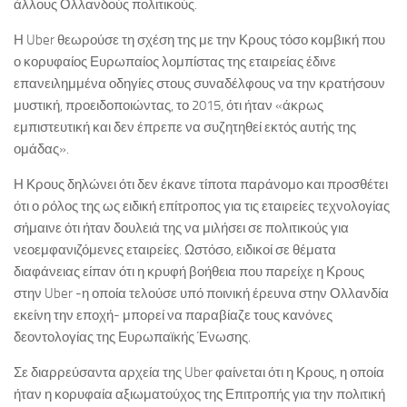
άλλους Ολλανδούς πολιτικούς.
Η Uber θεωρούσε τη σχέση της με την Κρους τόσο κομβική που
ο κορυφαίος Ευρωπαίος λομπίστας της εταιρείας έδινε
επανειλημμένα οδηγίες στους συναδέλφους να την κρατήσουν
μυστική, προειδοποιώντας, το 2015, ότι ήταν «άκρως
εμπιστευτική και δεν έπρεπε να συζητηθεί εκτός αυτής της
ομάδας».
Η Κρους δηλώνει ότι δεν έκανε τίποτα παράνομο και προσθέτει
ότι ο ρόλος της ως ειδική επίτροπος για τις εταιρείες τεχνολογίας
σήμαινε ότι ήταν δουλειά της να μιλήσει σε πολιτικούς για
νεοεμφανιζόμενες εταιρείες. Ωστόσο, ειδικοί σε θέματα
διαφάνειας είπαν ότι η κρυφή βοήθεια που παρείχε η Κρους
στην Uber -η οποία τελούσε υπό ποινική έρευνα στην Ολλανδία
εκείνη την εποχή- μπορεί να παραβίαζε τους κανόνες
δεοντολογίας της Ευρωπαϊκής Ένωσης.
Σε διαρρεύσαντα αρχεία της Uber φαίνεται ότι η Κρους, η οποία
ήταν η κορυφαία αξιωματούχος της Επιτροπής για την πολιτική