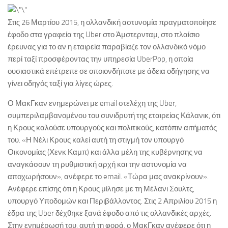
Στις 26 Μαρτίου 2015, η ολλανδική αστυνομία πραγματοποίησε
έφοδο στα γραφεία της Uber στο Άμστερνταμ, στο πλαίσιο
έρευνας για το αν η εταιρεία παραβίαζε τον ολλανδικό νόμο
περί ταξί προσφέροντας την υπηρεσία UberPop, η οποία
ουσιαστικά επέτρεπε σε οποιονδήποτε με άδεια οδήγησης να
γίνει οδηγός ταξί για λίγες ώρες.
Ο ΜακΓκαν ενημερώνει με email στελέχη της Uber,
συμπεριλαμβανομένου του συνιδρυτή της εταιρείας Κάλανικ, ότι
η Κρους καλούσε υπουργούς και πολιτικούς, κατόπιν αιτήματός
του. «Η Νέλι Κρους καλεί αυτή τη στιγμή τον υπουργό
Οικονομίας (Χενκ Καμπ) και άλλα μέλη της κυβέρνησης να
αναγκάσουν τη ρυθμιστική αρχή και την αστυνομία να
αποχωρήσουν», ανέφερε το email. «Τώρα μας ανακρίνουν».
Ανέφερε επίσης ότι η Κρους μίλησε με τη Μέλανι Σουλτς,
υπουργό Υποδομών και Περιβάλλοντος. Στις 2 Απριλίου 2015 η
έδρα της Uber δέχθηκε ξανά έφοδο από τις ολλανδικές αρχές.
Στην ενημέρωσή του, αυτή τη φορά, ο ΜακΓκαν ανέφερε ότι η