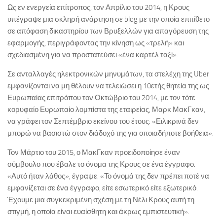
Ως εν ενεργεία επίτροπος, τον Απρίλιο του 2014, η Κρους
υπέγραψε μια σκληρή ανάρτηση σε blog με την οποία επιτίθετο
σε απόφαση δικαστηρίου των Βρυξελλών για απαγόρευση της
εφαρμογής, περιγράφοντας την κίνηση ως «τρελή» και
σχεδιασμένη για να προστατεύσει «ένα καρτέλ ταξί».
Σε ανταλλαγές ηλεκτρονικών μηνυμάτων, τα στελέχη της Uber
εμφανίζονται να μη θέλουν να τελειώσει η 10ετής θητεία της ως
Ευρωπαίας επιτρόπου τον Οκτώβριο του 2014, με τον τότε
κορυφαίο Ευρωπαίο λομπίστα της εταιρείας, Μαρκ ΜακΓκαν,
να γράφει τον Σεπτέμβριο εκείνου του έτους: «Ειλικρινά δεν
μπορώ να βασιστώ στον διάδοχό της για οποιαδήποτε βοήθεια».
Τον Μάρτιο του 2015, ο ΜακΓκαν προειδοποίησε έναν
σύμβουλο που έβαλε το όνομα της Κρους σε ένα έγγραφο:
«Αυτό ήταν λάθος», έγραψε. «Το όνομά της δεν πρέπει ποτέ να
εμφανίζεται σε ένα έγγραφο, είτε εσωτερικό είτε εξωτερικό.
Έχουμε μια συγκεκριμένη σχέση με τη Νέλι Κρους αυτή τη
στιγμή, η οποία είναι ευαίσθητη και άκρως εμπιστευτική».