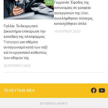
0
Γερμανία: Έφοδος της
αστυνομίας σε γραφεία
συνεργατών της Uber,
συνελήφθησαν τέσσερις,
κατασχέθηκαν όπλα
Γαλλία: Το Ακυρωτικό
Δικαστήριο επικύρωσε την
19 ΙΟΥΛΊΟΥ 2023
καταδίκη της πλατφόρμας
Transopco για αθέμιτο
ανταγωνισμό κατά των ταξί
και το εργασιακό καθεστώς
των οδηγών της
30 ΙΟΥΝΊΟΥ 2025
ΤΕΛΕΥΤΑΙΑ ΝΕΑ
ΕΠΌΜΕΝΟ ΆΡΘΡΟ