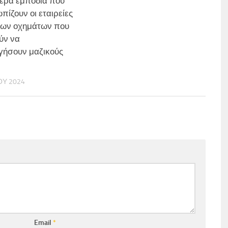
ερα εμπόδια που
πίζουν οι εταιρείες
μων οχημάτων που
ύν να
γήσουν μαζικούς
ΟΥ 2024
Email
*