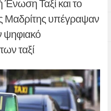
ή Ένωση Ταξί και το
ης Μαδρίτης υπέγραψαν
ν ψηφιακό
των ταξί