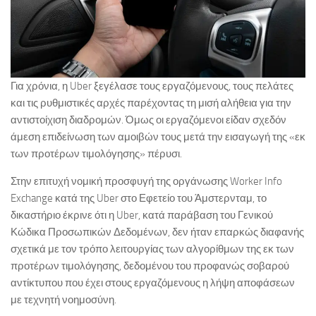
Για χρόνια, η Uber ξεγέλασε τους εργαζόμενους, τους πελάτες
και τις ρυθμιστικές αρχές παρέχοντας τη μισή αλήθεια για την
αντιστοίχιση διαδρομών. Όμως οι εργαζόμενοι είδαν σχεδόν
άμεση επιδείνωση των αμοιβών τους μετά την εισαγωγή της «εκ
των προτέρων τιμολόγησης» πέρυσι.
Στην επιτυχή νομική προσφυγή της οργάνωσης Worker Info
Exchange κατά της Uber στο Εφετείο του Άμστερνταμ, το
δικαστήριο έκρινε ότι η Uber, κατά παράβαση του Γενικού
Κώδικα Προσωπικών Δεδομένων, δεν ήταν επαρκώς διαφανής
σχετικά με τον τρόπο λειτουργίας των αλγορίθμων της εκ των
προτέρων τιμολόγησης, δεδομένου του προφανώς σοβαρού
αντίκτυπου που έχει στους εργαζόμενους η λήψη αποφάσεων
με τεχνητή νοημοσύνη.