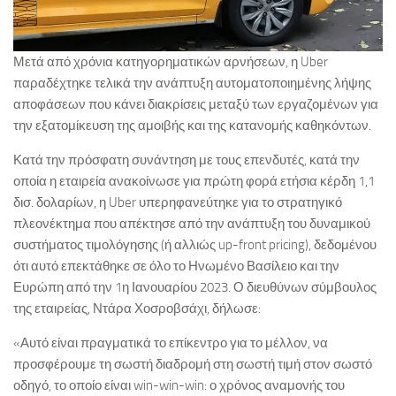
Μετά από χρόνια κατηγορηματικών αρνήσεων, η Uber
παραδέχτηκε τελικά την ανάπτυξη αυτοματοποιημένης λήψης
αποφάσεων που κάνει διακρίσεις μεταξύ των εργαζομένων για
την εξατομίκευση της αμοιβής και της κατανομής καθηκόντων.
Κατά την πρόσφατη συνάντηση με τους επενδυτές, κατά την
οποία η εταιρεία ανακοίνωσε για πρώτη φορά ετήσια κέρδη 1,1
δισ. δολαρίων, η Uber υπερηφανεύτηκε για το στρατηγικό
πλεονέκτημα που απέκτησε από την ανάπτυξη του δυναμικού
συστήματος τιμολόγησης (ή αλλιώς up-front pricing), δεδομένου
ότι αυτό επεκτάθηκε σε όλο το Ηνωμένο Βασίλειο και την
Ευρώπη από την 1η Ιανουαρίου 2023. Ο διευθύνων σύμβουλος
της εταιρείας, Ντάρα Χοσροβσάχι, δήλωσε:
«Αυτό είναι πραγματικά το επίκεντρο για το μέλλον, να
προσφέρουμε τη σωστή διαδρομή στη σωστή τιμή στον σωστό
οδηγό, το οποίο είναι win-win-win: ο χρόνος αναμονής του