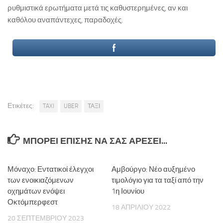
ρυθμιστικά ερωτήματα μετά τις καθυστερημένες, αν και
καθόλου αναπάντεχες, παραδοχές.
Ετικέτες:
TAXI
UBER
ΤΑΞΙ
ΜΠΟΡΕΊ ΕΠΊΣΗΣ ΝΑ ΣΑΣ ΑΡΈΣΕΙ...
Μόναχο: Εντατικοί έλεγχοι
Αμβούργο: Νέο αυξημένο
των ενοικιαζόμενων
τιμολόγιο για τα ταξί από την
οχημάτων ενόψει
1η Ιουνίου
Οκτόμπερφεστ
18 ΑΠΡΙΛΊΟΥ 2022
20 ΣΕΠΤΕΜΒΡΊΟΥ 2023