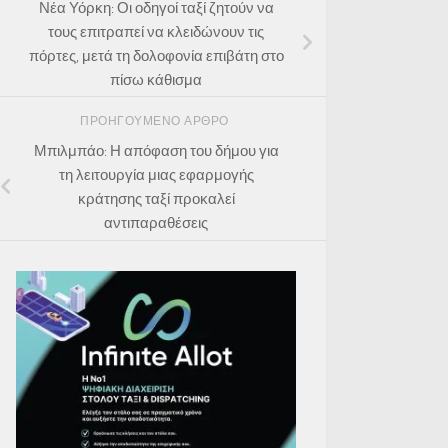
Νέα Υόρκη: Οι οδηγοί ταξί ζητούν να
τους επιτραπεί να κλειδώνουν τις
πόρτες, μετά τη δολοφονία επιβάτη στο
πίσω κάθισμα
ΠΡΟΗΓΟΎΜΕΝΟ ΆΡΘΡΟ
Μπιλμπάο: Η απόφαση του δήμου για
τη λειτουργία μιας εφαρμογής
κράτησης ταξί προκαλεί
αντιπαραθέσεις