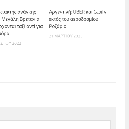
κτακτης ανάγκης
Αργεντινή: UBER και Cabify
η Μεγάλη Βρετανία,
εκτός του αεροδρομίου
χονται ταξί αντί για
Ροζάριο
φόρα
21 ΜΑΡΤΊΟΥ 2023
ΎΣΤΟΥ 2022