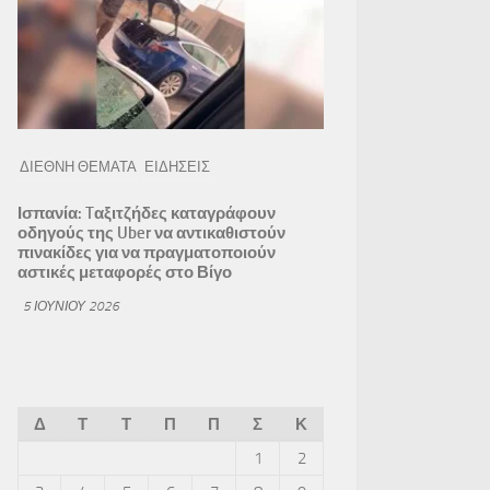
ΔΙΕΘΝΗ ΘΕΜΑΤΑ
ΕΙΔΗΣΕΙΣ
Ισπανία: Tαξιτζήδες καταγράφουν
οδηγούς της Uber να αντικαθιστούν
πινακίδες για να πραγματοποιούν
αστικές μεταφορές στο Βίγο
5 ΙΟΥΝΊΟΥ 2026
Δ
Τ
Τ
Π
Π
Σ
Κ
1
2