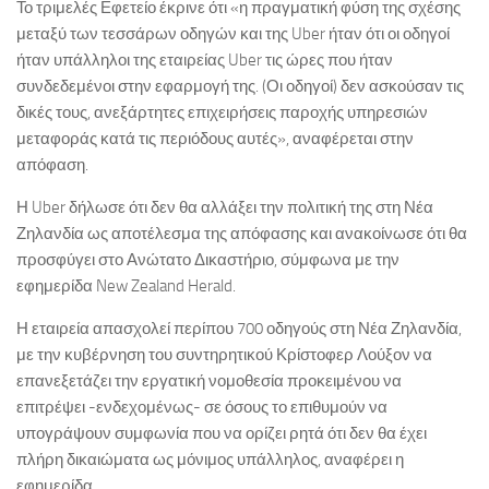
Το τριμελές Εφετείο έκρινε ότι «η πραγματική φύση της σχέσης
μεταξύ των τεσσάρων οδηγών και της Uber ήταν ότι οι οδηγοί
ήταν υπάλληλοι της εταιρείας Uber τις ώρες που ήταν
συνδεδεμένοι στην εφαρμογή της. (Οι οδηγοί) δεν ασκούσαν τις
δικές τους, ανεξάρτητες επιχειρήσεις παροχής υπηρεσιών
μεταφοράς κατά τις περιόδους αυτές», αναφέρεται στην
απόφαση.
Η Uber δήλωσε ότι δεν θα αλλάξει την πολιτική της στη Νέα
Ζηλανδία ως αποτέλεσμα της απόφασης και ανακοίνωσε ότι θα
προσφύγει στο Ανώτατο Δικαστήριο, σύμφωνα με την
εφημερίδα New Zealand Herald.
Η εταιρεία απασχολεί περίπου 700 οδηγούς στη Νέα Ζηλανδία,
με την κυβέρνηση του συντηρητικού Κρίστοφερ Λούξον να
επανεξετάζει την εργατική νομοθεσία προκειμένου να
επιτρέψει -ενδεχομένως- σε όσους το επιθυμούν να
υπογράψουν συμφωνία που να ορίζει ρητά ότι δεν θα έχει
πλήρη δικαιώματα ως μόνιμος υπάλληλος, αναφέρει η
εφημερίδα.