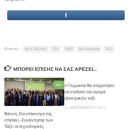
Ετικέτες:
NEW ZEALAND
TAXI
UBER
Νέα Ζηλανδία
ΤΑΞΙ
ΜΠΟΡΕΊ ΕΠΊΣΗΣ ΝΑ ΣΑΣ ΑΡΈΣΕΙ...
0
H Γερμανία θα σταματήσει
να επιδοτεί την αγορά
ηλεκτρικών ταξί
21 ΔΕΚΕΜΒΡΊΟΥ 2022
Βιέννη: Στο επίκεντρο της
ετήσιας «Συνάντησης των
Ταξί» οι τεχνολογικές