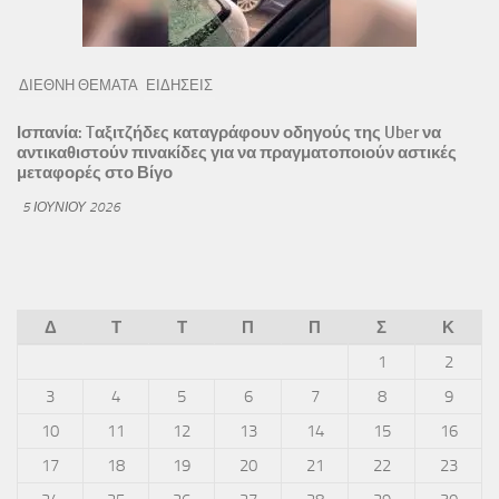
ΔΙΕΘΝΗ ΘΕΜΑΤΑ
ΕΙΔΗΣΕΙΣ
Ισπανία: Tαξιτζήδες καταγράφουν οδηγούς της Uber να
αντικαθιστούν πινακίδες για να πραγματοποιούν αστικές
μεταφορές στο Βίγο
5 ΙΟΥΝΊΟΥ 2026
Δ
Τ
Τ
Π
Π
Σ
Κ
1
2
3
4
5
6
7
8
9
10
11
12
13
14
15
16
17
18
19
20
21
22
23