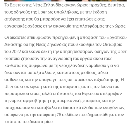
Το Εφετείο της Νέας Ζηλανδίας αναγνώρισε προχθες, Δευτέρα,
τους οδηγούς της Uber ως υπαλλήλους, με την έκδοση
απόφασης που θα μπορούσε να έχει επιπτώσεις στις
εργασιακές σχέσεις στην οικονομία της πλατφόρμας της χώρας.
Οι δικαστές επικύρωσαν προηγούμενη απόφαση του Εργατικού
Δικαστηρίου της Νέας Ζηλανδίας που εκδόθηκε τον Οκτώβριο
του 2022 και έκανε δεκτή την αίτηση τεσσάρων οδηγών της Uber
οι οποίοι ζητούσαν την αναγνώριση του εργασιακού τους
καθεστώτος σύμφωνα με τη νεοζηλανδική νομοθεσία για να
δικαιούνται, μεταξύ άλλων, κατώτατους μισθούς, άδεια
ασθενείας και την υπαγωγή τους σε ταμείο συνταξιοδότησης. Η
Uber άσκησε έφεση κατά της απόφασης αυτής τον Ιούνιο του
περασμένου έτους, αλλά οι δικαστές του Εφετείου απέρριψαν
τη νομική αμφισβήτηση της αμερικανικής εταιρείας και την
υποχρέωσαν να καταβάλει τα δικαστικά έξοδα των εναγόντων,
σύμφωνα με την απόφαση 76 σελίδων που δημοσιεύθηκε στον
ιστότοπο του δικαστηρίου.