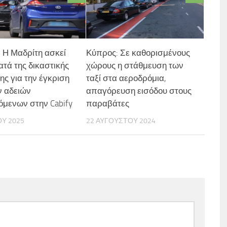
: Η Μαδρίτη ασκεί
Κύπρος: Σε καθορισμένους
ατά της δικαστικής
χώρους η στάθμευση των
ς για την έγκριση
ταξί στα αεροδρόμια,
ν αδειών
απαγόρευση εισόδου στους
ζόμενων στην Cabify
παραβάτες
ΟΥ 2025
22 ΑΥΓΟΎΣΤΟΥ 2024