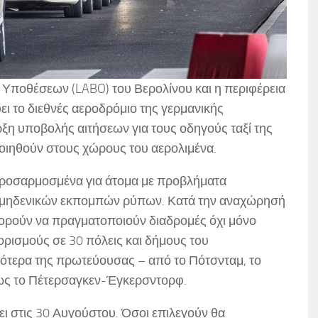
 Υποθέσεων (LABO) του Βερολίνου και η περιφέρεια
ι το διεθνές αεροδρόμιο της γερμανικής
η υποβολής αιτήσεων για τους οδηγούς ταξί της
οιηθούν στους χώρους του αερολιμένα.
προσαρμοσμένα για άτομα με προβλήματα
αξί μηδενικών εκπομπών ρύπων. Κατά την αναχώρησή
πορούν να πραγματοποιούν διαδρομές όχι μόνο
ορισμούς σε 30 πόλεις και δήμους του
ότερα της πρωτεύουσας – από το Πότσνταμ, το
 έως το Πέτερσαγκεν-Έγκερσντορφ.
ι στις 30 Αυγούστου. Όσοι επιλεγούν θα