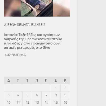
ΔΙΕΘΝΗ ΘΕΜΑΤΑ
ΕΙΔΗΣΕΙΣ
Ισπανία: Tαξιτζήδες καταγράφουν
οδηγούς της Uber να αντικαθιστούν
πινακίδες για να πραγματοποιούν
αστικές μεταφορές στο Βίγο
5 ΙΟΥΝΊΟΥ 2026
Δ
Τ
Τ
Π
Π
Σ
Κ
1
2
3
4
5
6
7
8
9
10
11
12
13
14
15
16