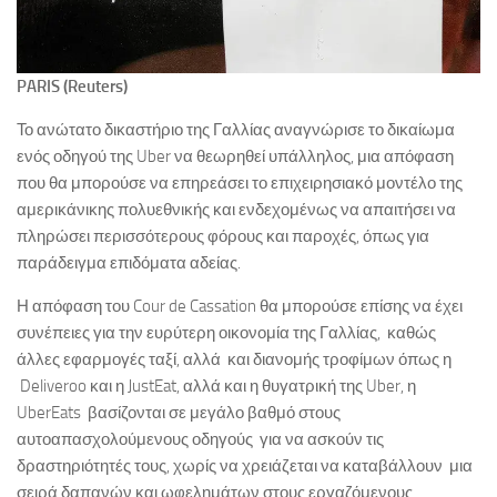
PARIS (Reuters)
Το ανώτατο δικαστήριο της Γαλλίας αναγνώρισε το δικαίωμα
ενός οδηγού της Uber να θεωρηθεί υπάλληλος, μια απόφαση
που θα μπορούσε να επηρεάσει το επιχειρησιακό μοντέλο της
αμερικάνικης πολυεθνικής και ενδεχομένως να απαιτήσει να
πληρώσει περισσότερους φόρους και παροχές, όπως για
παράδειγμα επιδόματα αδείας.
Η απόφαση του Cour de Cassation θα μπορούσε επίσης να έχει
συνέπειες για την ευρύτερη οικονομία της Γαλλίας, καθώς
άλλες εφαρμογές ταξί, αλλά και διανομής τροφίμων όπως η
Deliveroo και η JustEat, αλλά και η θυγατρική της Uber, η
UberEats βασίζονται σε μεγάλο βαθμό στους
αυτοαπασχολούμενους οδηγούς για να ασκούν τις
δραστηριότητές τους, χωρίς να χρειάζεται να καταβάλλουν μια
σειρά δαπανών και ωφελημάτων στους εργαζόμενους.