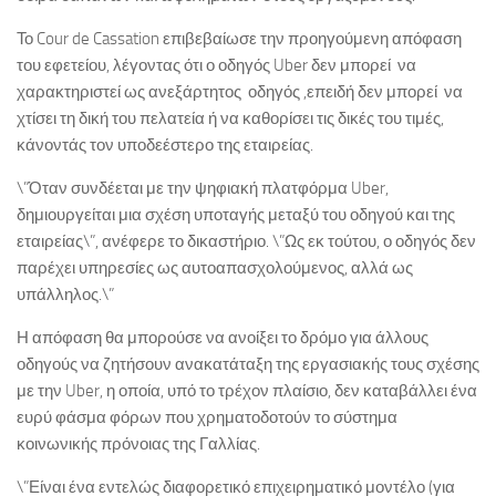
Το Cour de Cassation επιβεβαίωσε την προηγούμενη απόφαση
του εφετείου, λέγοντας ότι ο οδηγός Uber δεν μπορεί να
χαρακτηριστεί ως ανεξάρτητος οδηγός ,επειδή δεν μπορεί να
χτίσει τη δική του πελατεία ή να καθορίσει τις δικές του τιμές,
κάνοντάς τον υποδεέστερο της εταιρείας.
\”Όταν συνδέεται με την ψηφιακή πλατφόρμα Uber,
δημιουργείται μια σχέση υποταγής μεταξύ του οδηγού και της
εταιρείας\”, ανέφερε το δικαστήριο. \”Ως εκ τούτου, ο οδηγός δεν
παρέχει υπηρεσίες ως αυτοαπασχολούμενος, αλλά ως
υπάλληλος.\”
Η απόφαση θα μπορούσε να ανοίξει το δρόμο για άλλους
οδηγούς να ζητήσουν ανακατάταξη της εργασιακής τους σχέσης
με την Uber, η οποία, υπό το τρέχον πλαίσιο, δεν καταβάλλει ένα
ευρύ φάσμα φόρων που χρηματοδοτούν το σύστημα
κοινωνικής πρόνοιας της Γαλλίας.
\”Είναι ένα εντελώς διαφορετικό επιχειρηματικό μοντέλο (για