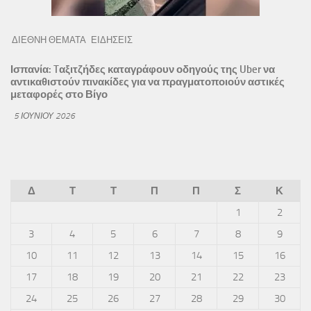
ΔΙΕΘΝΗ ΘΕΜΑΤΑ
ΕΙΔΗΣΕΙΣ
Ισπανία: Tαξιτζήδες καταγράφουν οδηγούς της Uber να
αντικαθιστούν πινακίδες για να πραγματοποιούν αστικές
μεταφορές στο Βίγο
5 ΙΟΥΝΊΟΥ 2026
Δ
Τ
Τ
Π
Π
Σ
Κ
1
2
3
4
5
6
7
8
9
10
11
12
13
14
15
16
17
18
19
20
21
22
23
24
25
26
27
28
29
30