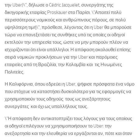
την Uber)\”, δήλωσε ο Cédric Jacquelet, συνεργάτης της
δικηγορικής εταιρίας Proskauer στο Παρίσι. \”Απαιτεί πολύ
περισσότερους νομικούς και ανθρώπινους πόρους, σε πολύ
υψηλότερη τιμή\”, πρόσθεσε, λέγοντας ότι η Uber θα μπορούσε
τώρα να επανεξετάσει τις συνθήκες υπό τις οποίες οι οδηγοί
εκτελούν την υπηρεσία τους, ώστε να μην μπορούν πλέον να
ισχυρίζονται ότι είναι υπάλληλοι. Η απόφαση ακολουθεί επίσης
σειρά νομικών προκλήσεων για την Uber και παρόμοιες
εταιρείες από τη Βραζιλία, την Κολομβία και τις Ηνωμένες
Πολιτείες.
Η Καλιφόρνια, όπου εδρεύει η Uber, ψήφισε πρόσφατα ένα νόμο
που στόχευε να καταστήσει δυσκολότερο για τις εφαρμογές να
χρησιμοποιούν τους οδηγούς τους ως ανεξάρτητους
συνεργάτες και όχι ως υπαλλήλους τους.
\”Η απόφαση δεν αντικατοπτρίζει τους λόγους για τους οποίους
οι οδηγοί επιλέγουν να χρησιμοποιήσουν το Uber: την
ανεξαρτησία και την ελευθερία να εργάζονται αν, πότε και όταν