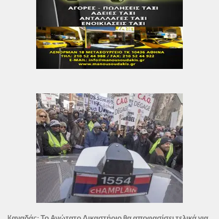
Kαναδάς: Το Ανώτατο Δικαστήριο θα αποφασίσει τελικά για