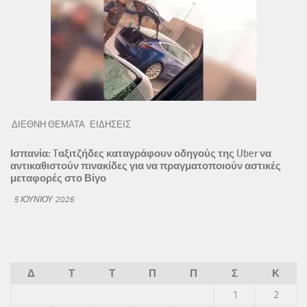
ΔΙΕΘΝΗ ΘΕΜΑΤΑ
ΕΙΔΗΣΕΙΣ
Ισπανία: Tαξιτζήδες καταγράφουν οδηγούς της Uber να
αντικαθιστούν πινακίδες για να πραγματοποιούν αστικές
μεταφορές στο Βίγο
5 ΙΟΥΝΊΟΥ 2026
Δ
Τ
Τ
Π
Π
Σ
Κ
1
2