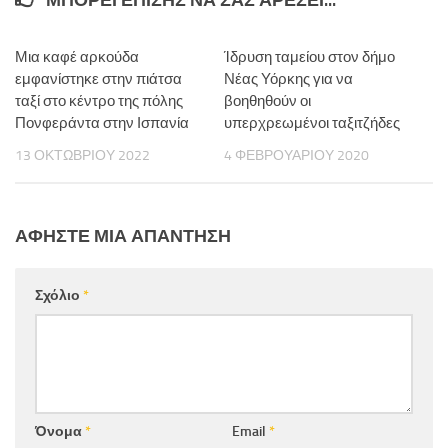
Μια καφέ αρκούδα
Ίδρυση ταμείου στον δήμο
εμφανίστηκε στην πιάτσα
Νέας Υόρκης για να
ταξί στο κέντρο της πόλης
βοηθηθούν οι
Πονφεράντα στην Ισπανία
υπερχρεωμένοι ταξιτζήδες
13 ΟΚΤΩΒΡΊΟΥ 2022
4 ΦΕΒΡΟΥΑΡΊΟΥ 2020
ΑΦΉΣΤΕ ΜΙΑ ΑΠΆΝΤΗΣΗ
Σχόλιο
*
Όνομα
*
Email
*