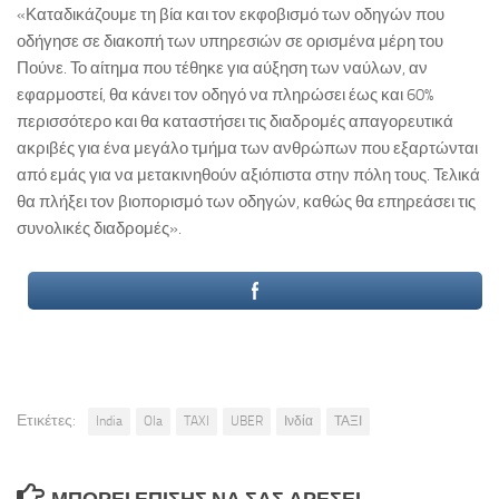
«Καταδικάζουμε τη βία και τον εκφοβισμό των οδηγών που
οδήγησε σε διακοπή των υπηρεσιών σε ορισμένα μέρη του
Πούνε. Το αίτημα που τέθηκε για αύξηση των ναύλων, αν
εφαρμοστεί, θα κάνει τον οδηγό να πληρώσει έως και 60%
περισσότερο και θα καταστήσει τις διαδρομές απαγορευτικά
ακριβές για ένα μεγάλο τμήμα των ανθρώπων που εξαρτώνται
από εμάς για να μετακινηθούν αξιόπιστα στην πόλη τους. Τελικά
θα πλήξει τον βιοπορισμό των οδηγών, καθώς θα επηρεάσει τις
συνολικές διαδρομές».
Ετικέτες:
India
Ola
TAXI
UBER
Ινδία
ΤΑΞΙ
ΜΠΟΡΕΊ ΕΠΊΣΗΣ ΝΑ ΣΑΣ ΑΡΈΣΕΙ...