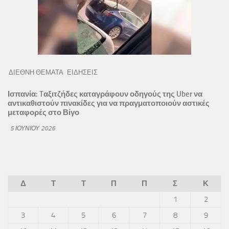
ΔΙΕΘΝΗ ΘΕΜΑΤΑ
ΕΙΔΗΣΕΙΣ
Ισπανία: Tαξιτζήδες καταγράφουν οδηγούς της Uber να
αντικαθιστούν πινακίδες για να πραγματοποιούν αστικές
μεταφορές στο Βίγο
5 ΙΟΥΝΊΟΥ 2026
Δ
Τ
Τ
Π
Π
Σ
Κ
1
2
3
4
5
6
7
8
9