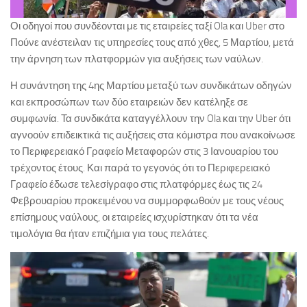
Οι οδηγοί που συνδέονται με τις εταιρείες ταξί Ola και Uber στο
Πούνε ανέστειλαν τις υπηρεσίες τους από χθες, 5 Μαρτίου, μετά
την άρνηση των πλατφορμών για αυξήσεις των ναύλων.
Η συνάντηση της 4ης Μαρτίου μεταξύ των συνδικάτων οδηγών
και εκπροσώπων των δύο εταιρειών δεν κατέληξε σε
συμφωνία. Τα συνδικάτα καταγγέλλουν την Ola και την Uber ότι
αγνοούν επιδεικτικά τις αυξήσεις στα κόμιστρα που ανακοίνωσε
το Περιφερειακό Γραφείο Μεταφορών στις 3 Ιανουαρίου του
τρέχοντος έτους. Και παρά το γεγονός ότι το Περιφερειακό
Γραφείο έδωσε τελεσίγραφο στις πλατφόρμες έως τις 24
Φεβρουαρίου προκειμένου να συμμορφωθούν με τους νέους
επίσημους ναύλους, οι εταιρείες ισχυρίστηκαν ότι τα νέα
τιμολόγια θα ήταν επιζήμια για τους πελάτες.