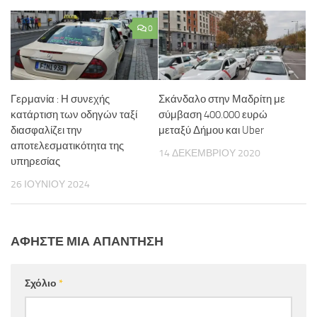
0
Γερμανία : Η συνεχής
Σκάνδαλο στην Μαδρίτη με
κατάρτιση των οδηγών ταξί
σύμβαση 400.000 ευρώ
διασφαλίζει την
μεταξύ Δήμου και Uber
αποτελεσματικότητα της
14 ΔΕΚΕΜΒΡΊΟΥ 2020
υπηρεσίας
26 ΙΟΥΝΊΟΥ 2024
ΑΦΉΣΤΕ ΜΙΑ ΑΠΆΝΤΗΣΗ
Σχόλιο
*