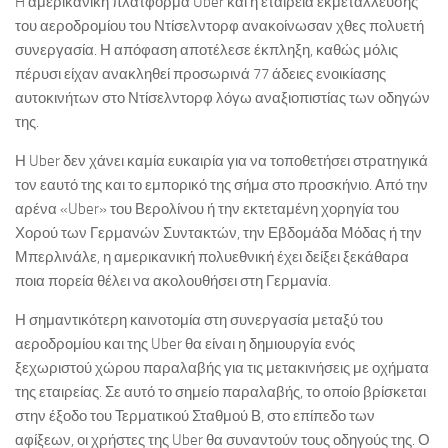
H αμερικανική πλατφόρμα Uber και η εταιρεία εκμετάλλευσης
του αεροδρομίου του Ντίσελντορφ ανακοίνωσαν χθες πολυετή
συνεργασία. Η απόφαση αποτέλεσε έκπληξη, καθώς μόλις
πέρυσι είχαν ανακληθεί προσωρινά 77 άδειες ενοικίασης
αυτοκινήτων στο Ντίσελντορφ λόγω αναξιοπιστίας των οδηγών
της.
Η Uber δεν χάνει καμία ευκαιρία για να τοποθετήσει στρατηγικά
τον εαυτό της και το εμπορικό της σήμα στο προσκήνιο. Από την
αρένα «Uber» του Βερολίνου ή την εκτεταμένη χορηγία του
Χορού των Γερμανών Συντακτών, την Εβδομάδα Μόδας ή την
Μπερλινάλε, η αμερικανική πολυεθνική έχει δείξει ξεκάθαρα
ποια πορεία θέλει να ακολουθήσει στη Γερμανία.
Η σημαντικότερη καινοτομία στη συνεργασία μεταξύ του
αεροδρομίου και της Uber θα είναι η δημιουργία ενός
ξεχωριστού χώρου παραλαβής για τις μετακινήσεις με οχήματα
της εταιρείας. Σε αυτό το σημείο παραλαβής, το οποίο βρίσκεται
στην έξοδο του Τερματικού Σταθμού Β, στο επίπεδο των
αφίξεων, οι χρήστες της Uber θα συναντούν τους οδηγούς της. Ο