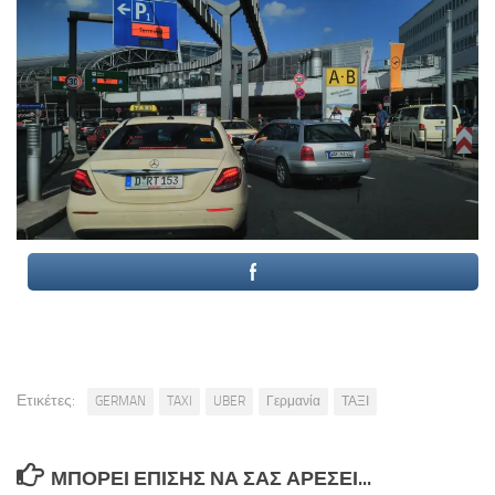
Ετικέτες:
GERMAN
TAXI
UBER
Γερμανία
ΤΑΞΙ
ΜΠΟΡΕΊ ΕΠΊΣΗΣ ΝΑ ΣΑΣ ΑΡΈΣΕΙ...