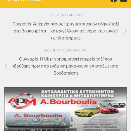
ΕΠΌΜΕΝΟ ΆΡΘΡΟ
Ρουμανία: Απεργία πείνας πραγματοποιούν οδηγοί ταξί
στο Βουκουρέστι – καταγγέλλουν τον νόμο που ευνοεί
τις πλατφόρμες
ΠΡΟΗΓΟΎΜΕΝΟ ΆΡΘΡΟ
Ουγγαρία: Η Uber χρησιμοποιεί εταιρεία ταξί που
ιδρύθηκε πριν από ενάμιση μήνα για να επιστρέψει στη
Βουδαπέστη