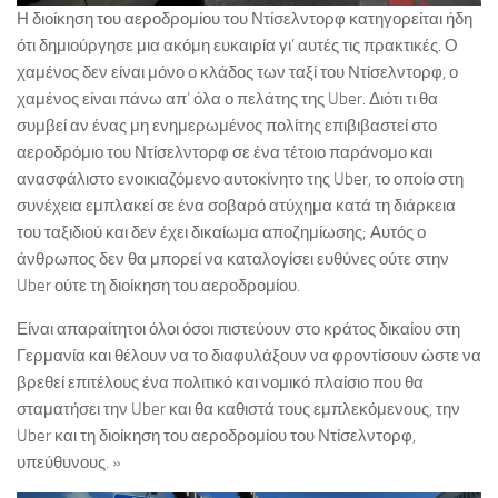
Η διοίκηση του αεροδρομίου του Ντίσελντορφ κατηγορείται ήδη
ότι δημιούργησε μια ακόμη ευκαιρία γι’ αυτές τις πρακτικές. Ο
χαμένος δεν είναι μόνο ο κλάδος των ταξί του Ντίσελντορφ, ο
χαμένος είναι πάνω απ’ όλα ο πελάτης της Uber. Διότι τι θα
συμβεί αν ένας μη ενημερωμένος πολίτης επιβιβαστεί στο
αεροδρόμιο του Ντίσελντορφ σε ένα τέτοιο παράνομο και
ανασφάλιστο ενοικιαζόμενο αυτοκίνητο της Uber, το οποίο στη
συνέχεια εμπλακεί σε ένα σοβαρό ατύχημα κατά τη διάρκεια
του ταξιδιού και δεν έχει δικαίωμα αποζημίωσης; Αυτός ο
άνθρωπος δεν θα μπορεί να καταλογίσει ευθύνες ούτε στην
Uber ούτε τη διοίκηση του αεροδρομίου.
Είναι απαραίτητοι όλοι όσοι πιστεύουν στο κράτος δικαίου στη
Γερμανία και θέλουν να το διαφυλάξουν να φροντίσουν ώστε να
βρεθεί επιτέλους ένα πολιτικό και νομικό πλαίσιο που θα
σταματήσει την Uber και θα καθιστά τους εμπλεκόμενους, την
Uber και τη διοίκηση του αεροδρομίου του Ντίσελντορφ,
υπεύθυνους. »