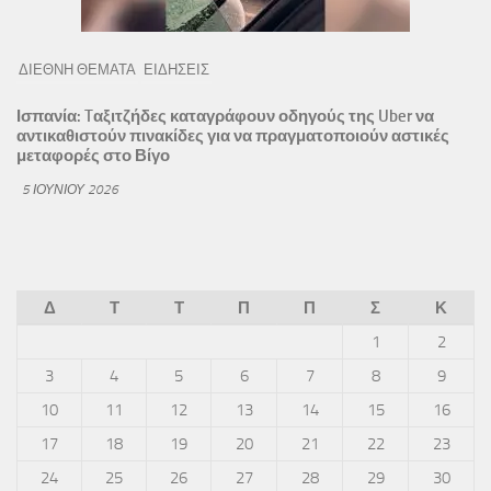
ΔΙΕΘΝΗ ΘΕΜΑΤΑ
ΕΙΔΗΣΕΙΣ
Ισπανία: Tαξιτζήδες καταγράφουν οδηγούς της Uber να
αντικαθιστούν πινακίδες για να πραγματοποιούν αστικές
μεταφορές στο Βίγο
5 ΙΟΥΝΊΟΥ 2026
Δ
Τ
Τ
Π
Π
Σ
Κ
1
2
3
4
5
6
7
8
9
10
11
12
13
14
15
16
17
18
19
20
21
22
23
24
25
26
27
28
29
30